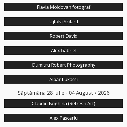
Flavia Moldovan fotograf
Ujfalvi Szilard
Robert David
Alex Gabriel
Dumitru Robert Photography
Alpar Lukacsi
Săptămâna 28 Iulie - 04 August / 2026
Claudiu Boghina (Refresh Art)
Alex Pascariu