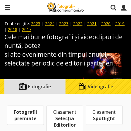
Toate edițiile:
2025
|
2024
|
2023
|
2022
|
2021
|
2020
|
2019
|
2018
|
2017
Cele mai bune fotografii și videoclipuri de
nuntă, botez
și alte evenimente din timpul anului,
selectate periodic de editorii parteneri
Fotografie
Videografie
Fotografii
Clasament
Clasament
premiate
Selecția
Spotlight
Editorilor