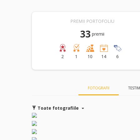
PREMII PORTOFOLIU
33
premii
2
1
10
14
6
FOTOGRAFII
TESTI
Toate fotografiile