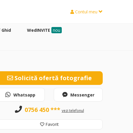
Contul meu
Ghid
WedINVITE
nou
Solicită ofertă fotografie
Whatsapp
Messenger
0756 450 ***
vezi telefonul
Favorit