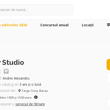
a editorilor 2026
Concursul anual
Locaţii
 Studio
:
Andrei Alexandru
în catalog de
3 ani și o lună
asează din
Targu Ocna, Bacau
Între 1000 și 1500 euro
separat și
serviciul de filmare