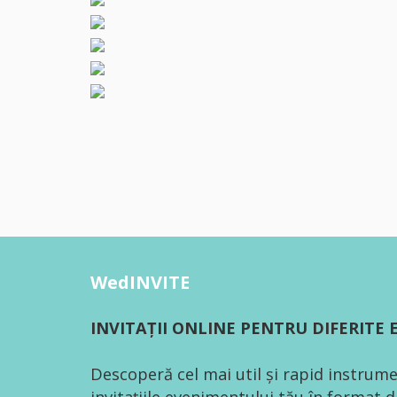
WedINVITE
INVITAȚII ONLINE PENTRU DIFERITE
Descoperă cel mai util și rapid instrume