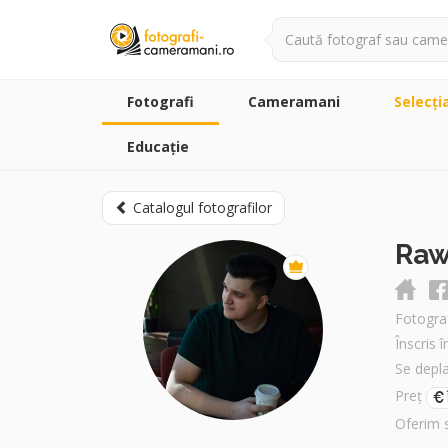
Fotografi
Cameramani
Selecţi
Educație
Catalogul fotografilor
Raw
Fotograf
Înscris 
Se depl
Preț
Oferim 