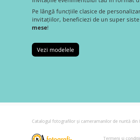
invitațiile evenimentului tău în format di
Pe lângă funcțiile clasice de personaliza
invitațiilor, beneficiezi de un super sis
mese
!
Vezi modelele
Catalogul fotografilor și cameramanilor de nuntă di
Termeni și condiții