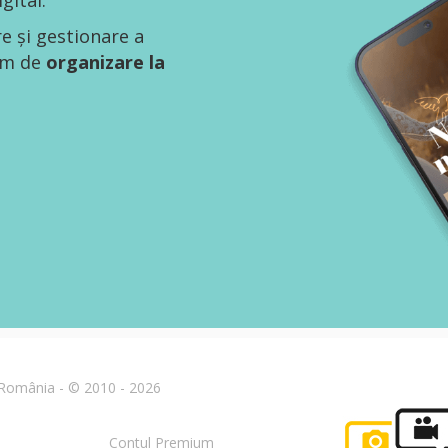
gital.
re și gestionare a
tem de
organizare la
n România - © 2010 - 2026
Contul Premium