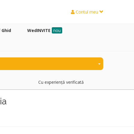
Contul meu
Ghid
WedINVITE
nou
Cu experiență verificată
ia