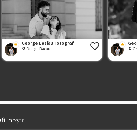
George Laslău Fotograf
Geo
Onești, Bacau
On
fii noștri