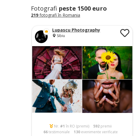
Fotografi
peste 1500 euro
219
fotografi în Romania
Lupascu Photography
Sibiu
Nr.
#1
în RO (premii)
592
premii
66
testimoniale
130
evenimente verificate