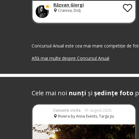
Răzvan Giorgi
Craiova, Dolj
Concursul Anual este cea mai mare competiție de foto
Află mai multe despre Concursul Anual
Cele mai noi
nunți
și
ședințe foto
p
Cununie civila
01 august 2026
Riviera by Anna Events, Targu Jiu