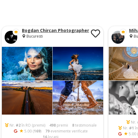
Bogdan Chircan Photographer
Mih
Bucuresti
Bu
Nr.
Nr.
#2
în RO (premii)
498
premii
8
testimoniale
Nr.
#1
în
5.00 (
169
)
79
evenimente verificate
5.00 
16
locații