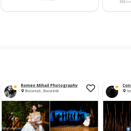
332
eve
Romeo Mihail Photography
Con
București , Bucuresti
Ias