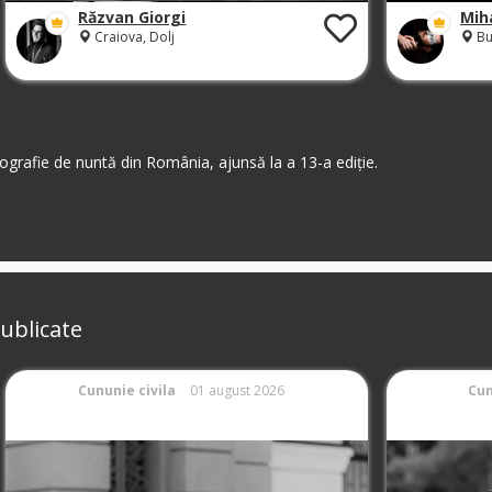
Răzvan Giorgi
Mih
Craiova, Dolj
Bu
grafie de nuntă din România, ajunsă la a 13-a ediție.
ublicate
Cununie civila
01 august 2026
Cun