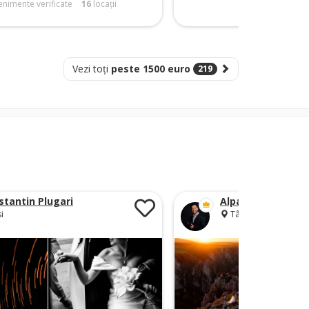
nimente verificate
16
locații
Vezi toți
peste 1500 euro
219
stantin Plugari
Alpar Lukacsi
i
Târgu-Mureș, Cluj-N