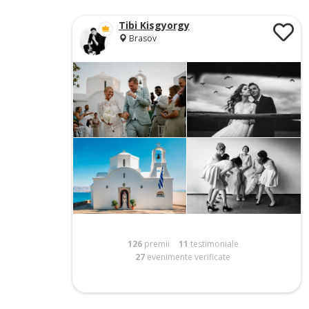
Tibi Kisgyorgy
Brasov
126
premii
11
testimoniale
27
evenimente verificate