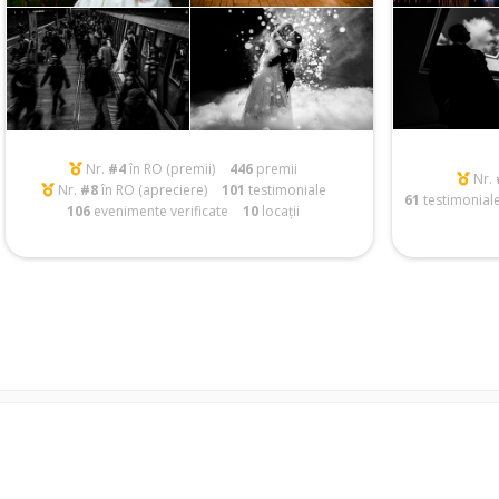
Nr.
#4
în RO (premii)
446
premii
Nr.
Nr.
#8
în RO (apreciere)
101
testimoniale
61
testimonial
106
evenimente verificate
10
locații