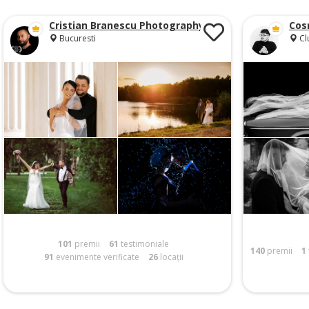
Cristian Branescu Photography
Cos
Bucuresti
Cl
101
premii
61
testimoniale
140
premii
1
91
evenimente verificate
26
locații