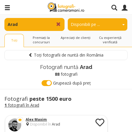
Premiați la
Apreciați de clienți
Cu experiență
Toți
concursuri
verificată
Toți fotografii de nuntă din România
Fotografi nuntă
Arad
88
fotografi
Grupează după preț
Fotografi
peste 1500 euro
1
fotografi în Arad
Alex Maxim
Disponibil în
Arad