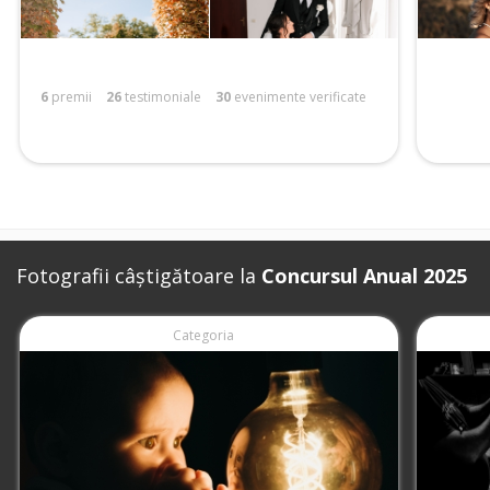
6
premii
26
testimoniale
30
evenimente verificate
Fotografii câștigătoare la
Concursul Anual 2025
Categoria