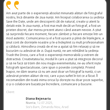
Am avut parte de o experiență absolut minunată alături de fotograful
nostru, încă dinainte de ziua nunții. Am început colaborarea cu ședința
Save the Date, unde am descoperit cât de natural, creativ și atent la
detalii este. În ziua nunții, a fost mai mult decât un fotograf, a fost un
prieten discret, dar mereu prezent atunci când aveam nevoie. A știut
să surprindă fiecare moment, fiecare zâmbet și fiecare emoție într-un
mod autentic. Comunicarea cu el a fost ușoară și plină de înțelegere, a
ținut cont de dorințele noastre și le-a îndeplinit cu mult profesionalism
și căldură. Atmosfera creată de el ne-a ajutat să fim relaxați și să ne
bucurăm cu adevărat de zi. După nuntă, ne-am reîntâlnit la ședința
Trash the Dress, care a fost o experiență memorabilă și extrem de
distractivă. Creativitatea lui, modul în care a știut să integreze decorul
și să ne facă să trăim din nou magia evenimentului, ne-au oferit niște
fotografii spectaculoase, care spun o poveste completă. Privind
înapoi, ne dăm seama că nu am avut doar un fotograf la nuntă, ci un
adevărat prieten alături de noi, care a pus suflet în tot ce a făcut. Îl
recomandăm din toată inima oricui își dorește nu doar poze superbe,
ci și o colaborare bazată pe încredere, comunicare și bucurie.
Client:
Diana Bejenariu
Nunta
, 12.07.2025,
Sisi’s Barn, Zimandu Nou, Arad