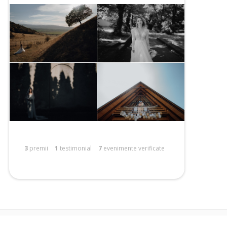
3
premii
1
testimonial
7
evenimente verificate