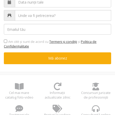
Am citit şi sunt de acord cu
Termeni şi condiții
şi
Politica de
Confidențialitate
Mă abonez
Cel mai mare
Informații
Concursuri jurizate
catalog foto-video
actualizate zilnic
de profesioniști
Testimoniale
Prețuri la vedere
Consultanță online