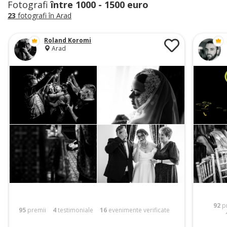
Fotografi
între 1000 - 1500 euro
23
fotografi în Arad
Roland Koromi
Arad
92
p
95
premii
4
testimoniale
16
evenimente verificate