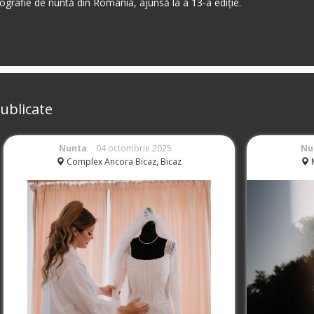
grafie de nuntă din România, ajunsă la a 13-a ediție.
ublicate
Nunta
04 octombrie 2025
Nu
Complex Ancora Bicaz, Bicaz
M