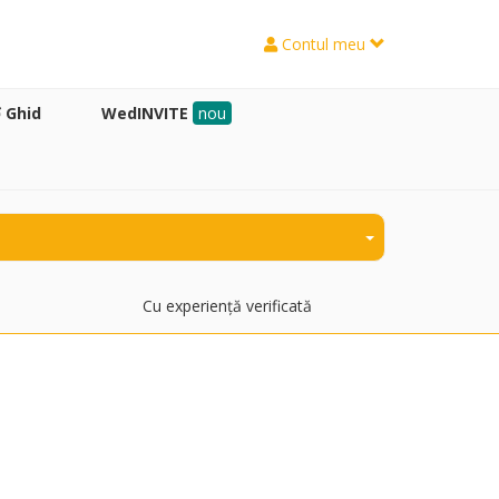
Contul meu
Ghid
WedINVITE
nou
Cu experiență verificată