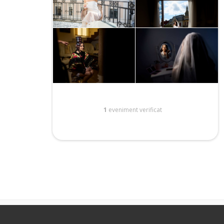
1
eveniment verificat