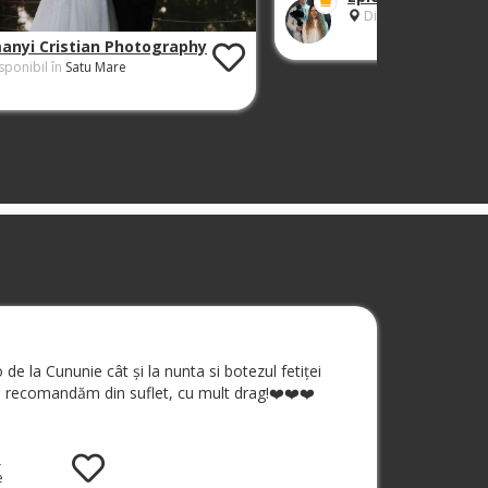
Disponibil în
Satu M
manyi Cristian Photography
sponibil în
Satu Mare
e la Cununie cât și la nunta si botezul fetiței
Vă recomandăm din suflet, cu mult drag!❤️❤️❤️
a
e