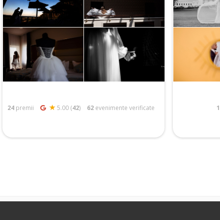
24
premii
5.00 (
42
)
62
evenimente verificate