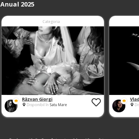
 Anual 2025
Categoria
Răzvan Giorgi
Vla
Disponibil în
Satu Mare
Di