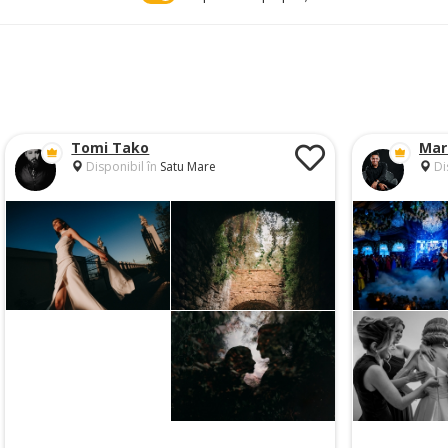
Tomi Tako
Mar
Disponibil în
Satu Mare
Di