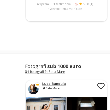
63
premii
1
testimonial
5.00 (
1
)
12
evenimente verificate
Fotografi
sub 1000 euro
31
fotografi în Satu Mare
Luca Bandula
Satu Mare