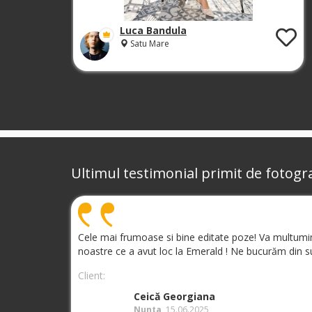
Luca Bandula
Satu Mare
Ultimul testimonial primit de fotogra
Cele mai frumoase si bine editate poze! Va multumim d
noastre ce a avut loc la Emerald ! Ne bucurăm din s
Client:
Ceică Georgiana
Nunta
, 15.06.2025,