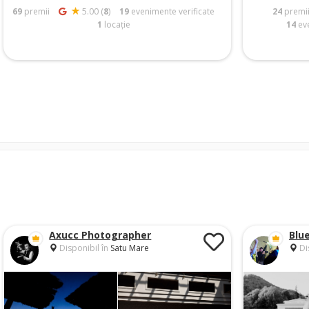
69
premii
5.00 (
8
)
19
evenimente verificate
24
premi
1
locație
14
eve
Axucc Photographer
Blu
Disponibil în
Satu Mare
Di