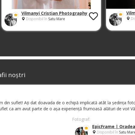
Vil
Vilmanyi Cristian Photography
Di
Disponibil în
Satu Mare
fii noștri
in suflet! Ați dat doavada de o echipă implicată atât la ședința foto d
uflet ca am avut parte de o așa experiență frumoasă alături de voi! 
Fotograf:
EpicFrame | Orade
Disponibil în
Satu Mar