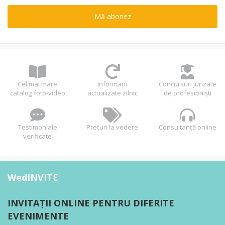
Mă abonez
Cel mai mare
Informații
Concursuri jurizate
catalog foto-video
actualizate zilnic
de profesioniști
Testimoniale
Prețuri la vedere
Consultanță online
verificate
WedINVITE
INVITAȚII ONLINE PENTRU DIFERITE
EVENIMENTE