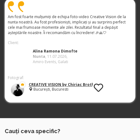
Am fost foarte mulțumiți de echipa foto-video Creative Vision de la
nunta noastră. Au fost profesioniști, implicați și au surprins perfect
cele mai frumoase momente ale zilei. Rezultatul final a depășit
așteptările noastre. Îi recomandăm cu încredere! 🎉🙏🤍
Client:
Alina Ramona Dimofte
Nunta
, 11.07.2026,
Amiro Events, Galati
Fotograf:
CREATIVE VISION by Chiriac Brothers
București, Bucuresti
Cauți ceva specific?