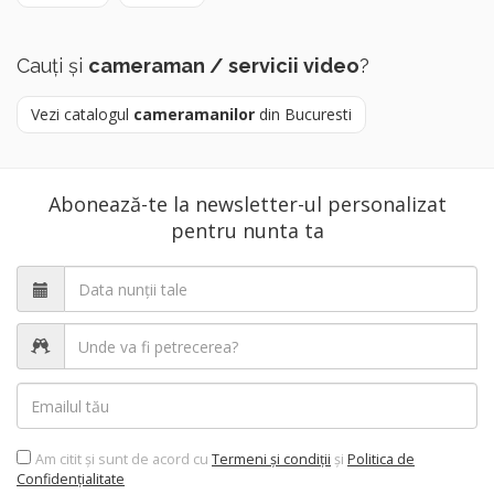
Cauți și
cameraman / servicii video
?
Vezi catalogul
cameramanilor
din Bucuresti
Abonează-te la newsletter-ul personalizat
pentru nunta ta
Am citit şi sunt de acord cu
Termeni şi condiții
şi
Politica de
Confidențialitate