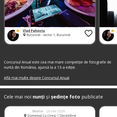
Vlad Pahontu
Bucuresti - sector 1, Bucuresti
Concursul Anual este cea mai mare competiție de fotografie de
nuntă din România, ajunsă la a 13-a ediție.
Află mai multe despre Concursul Anual
Cele mai noi
nunți
și
ședințe foto
publicate
Nunta
26 iulie 2026
Domeniul Cu Ciresi, 1 Decembrie