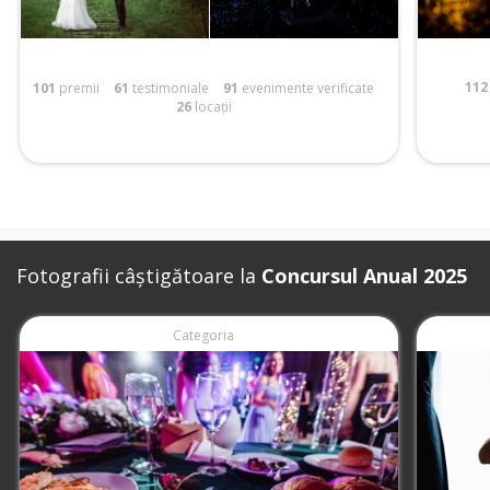
112
101
premii
61
testimoniale
91
evenimente verificate
26
locații
Fotografii câștigătoare la
Concursul Anual 2025
Categoria