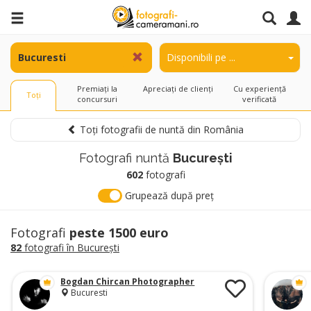
Premiați la
Apreciați de clienți
Cu experiență
Toți
concursuri
verificată
Toți fotografii de nuntă din România
Fotografi nuntă
Bucureşti
602
fotografi
Grupează după preț
Fotografi
peste 1500 euro
82
fotografi în Bucureşti
Bogdan Chircan Photographer
Bucuresti