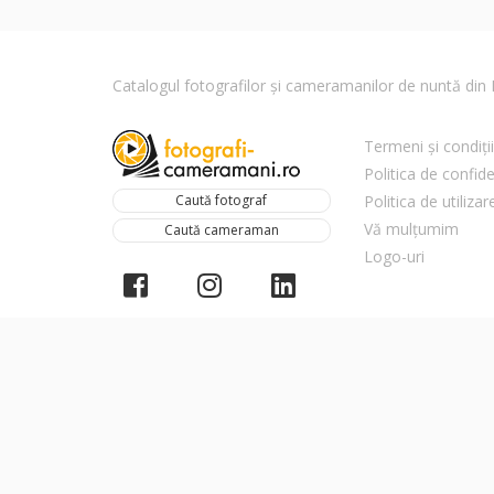
Catalogul fotografilor și cameramanilor de nuntă di
Termeni și condiții
Politica de confide
Caută fotograf
Politica de utiliza
Vă mulțumim
Caută cameraman
Logo-uri