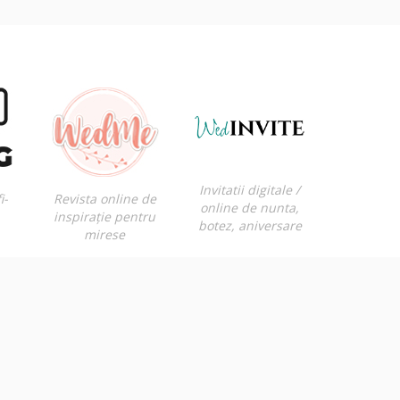
Invitatii digitale /
i-
Revista online de
online de nunta,
inspirație pentru
botez, aniversare
mirese