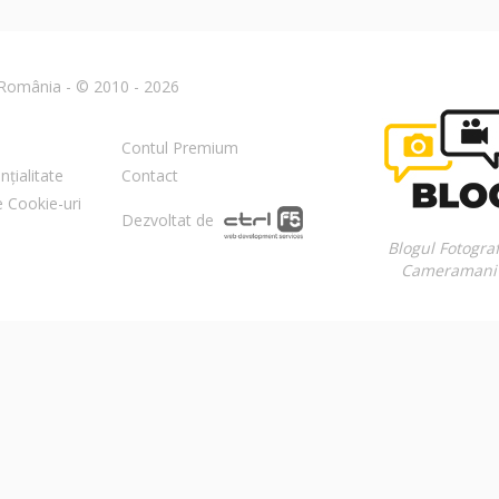
n România - © 2010 - 2026
Contul Premium
nțialitate
Contact
re Cookie-uri
Dezvoltat de
Blogul Fotograf
Cameramani