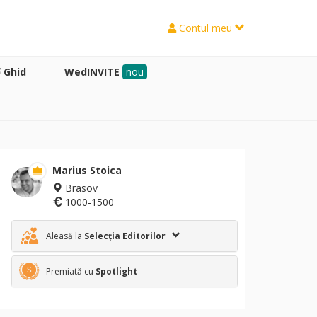
Contul meu
Ghid
WedINVITE
nou
Marius Stoica
Brasov
1000-1500
Aleasă la
Selecția Editorilor
Premiată cu
Spotlight