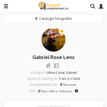
Catalogul fotografilor
Gabriel Rose Lens
Fotograf:
Udrea Cezar Gabriel
Înscris în catalog de
5 ani și o lună
Se deplasează din
Bucuresti
Preț
Între 1000 și 1500 euro