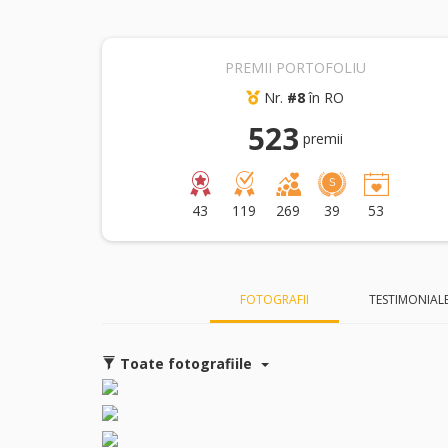
PREMII PORTOFOLIU
Nr.
#8
în RO
523
premii
43
119
269
39
53
FOTOGRAFII
TESTIMONIAL
Toate fotografiile