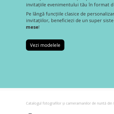
invitațiile evenimentului tău în format di
Pe lângă funcțiile clasice de personaliza
invitațiilor, beneficiezi de un super sis
mese
!
Vezi modelele
Catalogul fotografilor și cameramanilor de nuntă di