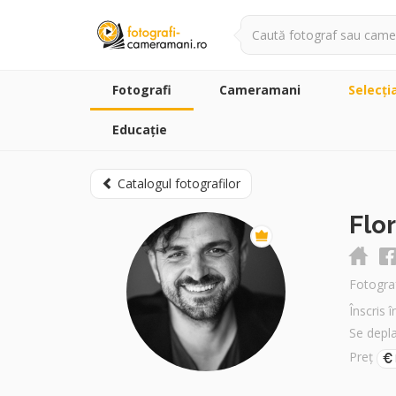
Fotografi
Cameramani
Selecţi
Educație
Catalogul fotografilor
Flo
Fotogra
Înscris 
Se depl
Preț