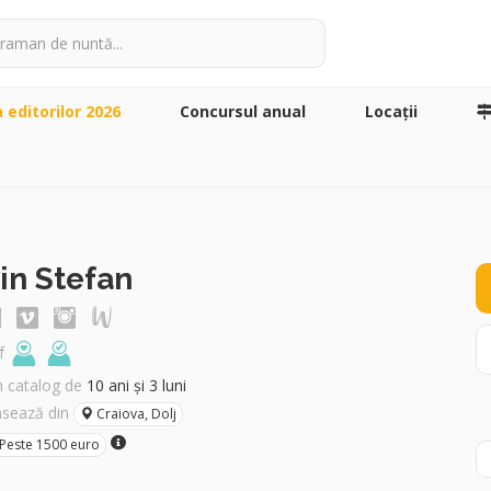
a editorilor 2026
Concursul anual
Locaţii
rin Stefan
f
în catalog de
10 ani și 3 luni
asează din
Craiova, Dolj
Peste 1500 euro