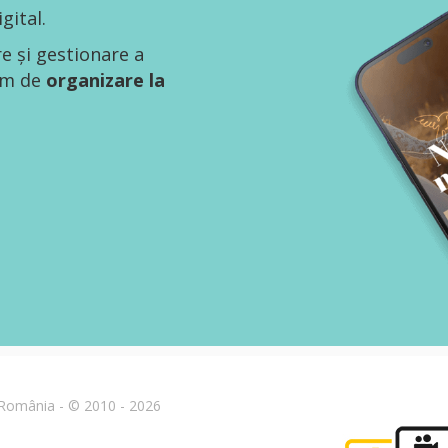
gital.
re și gestionare a
tem de
organizare la
n România - © 2010 - 2026