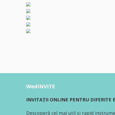
WedINVITE
INVITAȚII ONLINE PENTRU DIFERITE
Descoperă cel mai util și rapid instrume