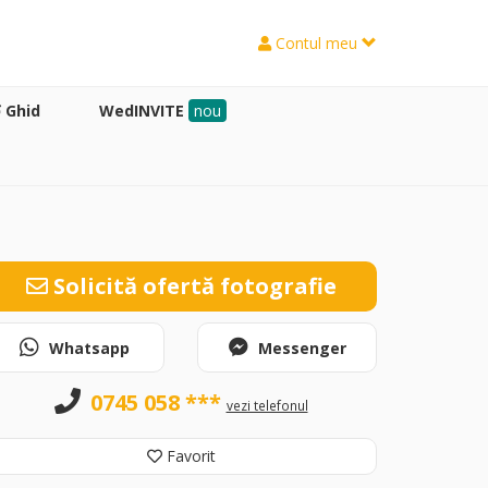
Contul meu
Ghid
WedINVITE
nou
Solicită ofertă fotografie
Whatsapp
Messenger
0745 058 ***
vezi telefonul
Favorit