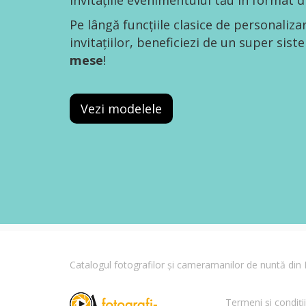
invitațiile evenimentului tău în format di
Pe lângă funcțiile clasice de personaliza
invitațiilor, beneficiezi de un super sis
mese
!
Vezi modelele
Catalogul fotografilor și cameramanilor de nuntă di
Termeni și condiții