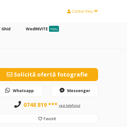
Contul meu
Ghid
WedINVITE
nou
Solicită ofertă fotografie
Whatsapp
Messenger
0748 819 ***
vezi telefonul
Favorit