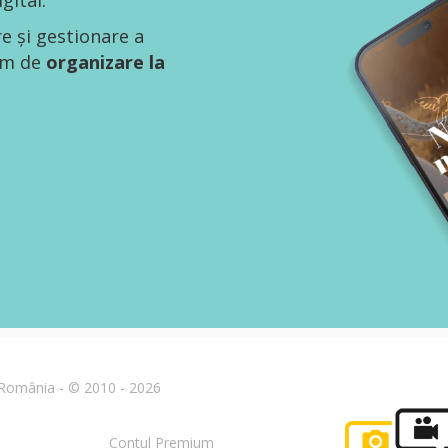
gital.
re și gestionare a
tem de
organizare la
n România - © 2010 - 2026
Contul Premium