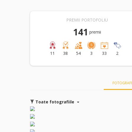
PREMII PORTOFOLIU
141
premii
11
38
54
3
33
2
FOTOGRAFI
Toate fotografiile