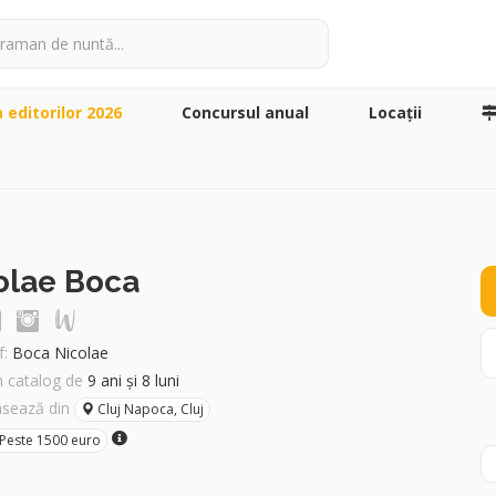
a editorilor 2026
Concursul anual
Locaţii
olae Boca
:
Boca Nicolae
în catalog de
9 ani și 8 luni
asează din
Cluj Napoca, Cluj
Peste 1500 euro