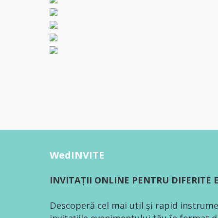
WedINVITE
INVITAȚII ONLINE PENTRU DIFERITE
Descoperă cel mai util și rapid instrume