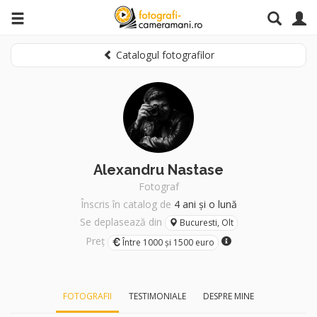
Catalogul fotografilor
Alexandru Nastase
Fotograf
Înscris în catalog de
4 ani și o lună
Se deplasează din
Bucuresti, Olt
Preț
Între 1000 și 1500 euro
FOTOGRAFII
TESTIMONIALE
DESPRE MINE