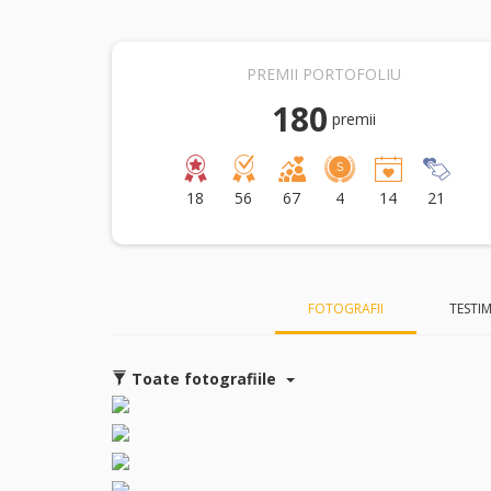
PREMII PORTOFOLIU
180
premii
18
56
67
4
14
21
FOTOGRAFII
TESTI
Toate fotografiile