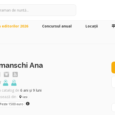
a editorilor 2026
Concursul anual
Locaţii
manschi Ana
f
în catalog de
6 ani și 9 luni
asează din
Iasi
Peste 1500 euro