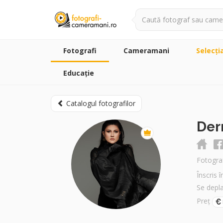
Fotografi
Cameramani
Selecţi
Educație
Catalogul fotografilor
Der
Fotogra
Înscris 
Se depl
Preț