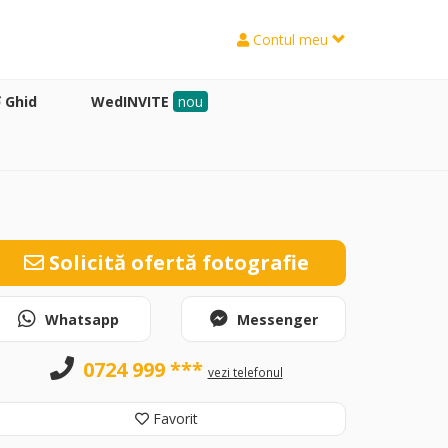
Contul meu
Ghid
WedINVITE
nou
Solicită ofertă fotografie
Whatsapp
Messenger
0724 999 ***
vezi telefonul
Favorit