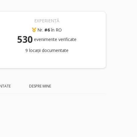
EXPERIENȚĂ
Nr.
#6
în RO
530
evenimente verificate
9 locații documentate
NTATE
DESPRE MINE