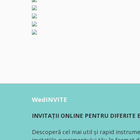
WedINVITE
INVITAȚII ONLINE PENTRU DIFERITE
Descoperă cel mai util și rapid instrume