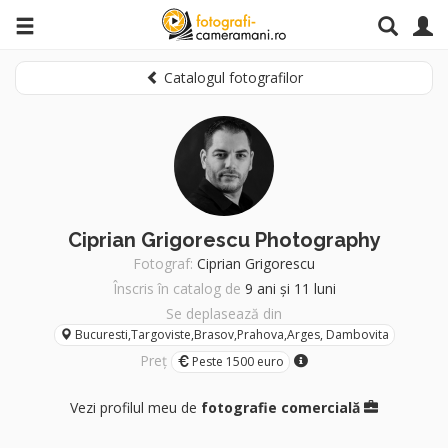
Catalogul fotografilor
Ciprian Grigorescu Photography
Fotograf:
Ciprian Grigorescu
Înscris în catalog de
9 ani și 11 luni
Se deplasează din
Bucuresti,Targoviste,Brasov,Prahova,Arges, Dambovita
Preț
Peste 1500 euro
Vezi profilul meu de
fotografie comercială