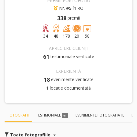
PREMII PORTOFOLIU
Nr.
#5
în RO
338
premii
34
48
178
20
58
APRECIERE CLIENȚI
61
testimoniale verificate
EXPERIENȚĂ
18
evenimente verificate
1 locație documentată
FOTOGRAFII
TESTIMONIALE
EVENIMENTE FOTOGRAFIATE
LO
61
Toate fotografiile