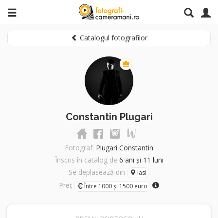
Catalogul fotografilor
Constantin Plugari
Fotograf:
Plugari Constantin
Înscris în catalog de
6 ani și 11 luni
Se deplasează din
Iasi
Preț
Între 1000 și 1500 euro