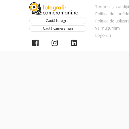
Termeni și condiții
Politica de confide
Caută fotograf
Politica de utiliza
Vă mulțumim
Caută cameraman
Logo-uri