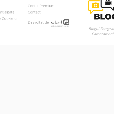
Contul Premium
nțialitate
Contact
re Cookie-uri
Dezvoltat de
Blogul Fotograf
Cameramani