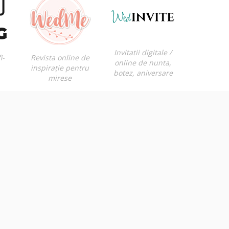
Invitatii digitale /
i-
Revista online de
online de nunta,
inspirație pentru
botez, aniversare
mirese