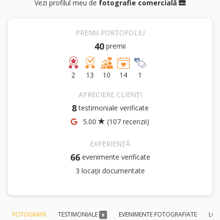
Vezi profilul meu de
fotografie comercială
PREMII PORTOFOLIU
40
premii
2
13
10
14
1
APRECIERE CLIENȚI
8
testimoniale verificate
5.00
(107 recenzii)
EXPERIENȚĂ
66
evenimente verificate
3 locații documentate
FOTOGRAFII
TESTIMONIALE
EVENIMENTE FOTOGRAFIATE
LOC
8