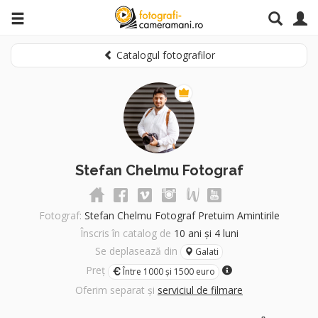
Catalogul fotografilor
Stefan Chelmu Fotograf
Fotograf:
Stefan Chelmu Fotograf Pretuim Amintirile
Înscris în catalog de
10 ani și 4 luni
Se deplasează din
Galati
Preț
Între 1000 și 1500 euro
Oferim separat și
serviciul de filmare