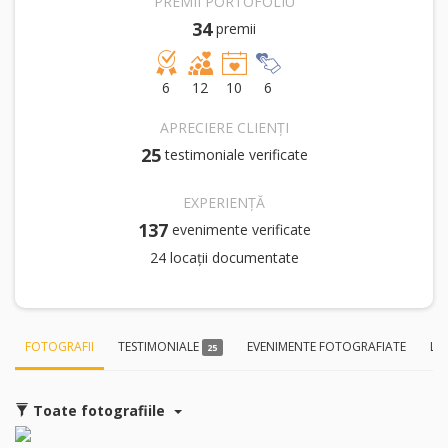
PREMII PORTOFOLIU
34
premii
6
12
10
6
APRECIERE CLIENȚI
25
testimoniale verificate
EXPERIENȚĂ
137
evenimente verificate
24 locații documentate
FOTOGRAFII
TESTIMONIALE
EVENIMENTE FOTOGRAFIATE
LO
25
Toate fotografiile