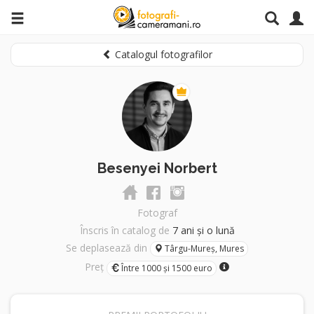
Catalogul fotografilor
Besenyei Norbert
Fotograf
Înscris în catalog de
7 ani și o lună
Se deplasează din
Târgu-Mureș, Mures
Preț
Între 1000 și 1500 euro