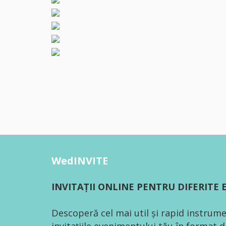
WedINVITE
INVITAȚII ONLINE PENTRU DIFERITE
Descoperă cel mai util și rapid instrume