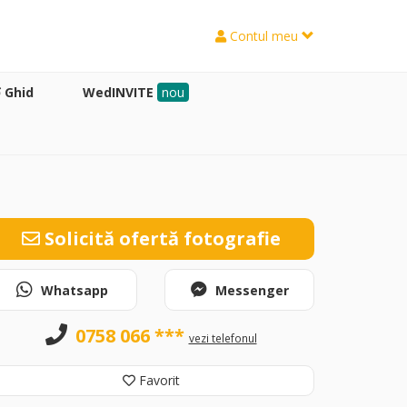
Contul meu
Ghid
WedINVITE
nou
Solicită ofertă fotografie
Whatsapp
Messenger
0758 066 ***
vezi telefonul
Favorit