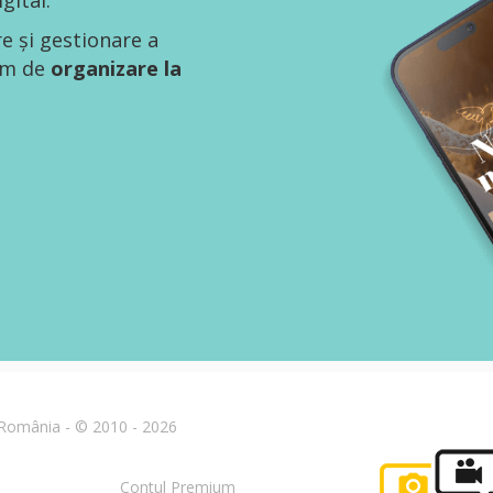
gital.
re și gestionare a
tem de
organizare la
n România - © 2010 - 2026
Contul Premium