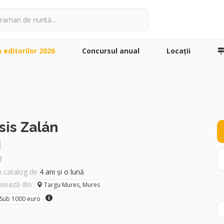
a editorilor 2026
Concursul anual
Locaţii
sis Zalán
f
în catalog de
4 ani și o lună
asează din
Targu Mures, Mures
Sub 1000 euro