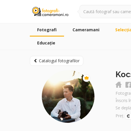
Fotografi
Cameramani
Selecţi
Educație
Catalogul fotografilor
Koc
Fotogra
Înscris 
Se depl
Preț