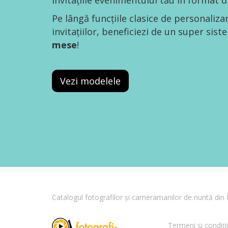
invitațiile evenimentului tău în format di
Pe lângă funcțiile clasice de personaliza
invitațiilor, beneficiezi de un super sis
mese
!
Vezi modelele
Catalogul fotografilor și cameramanilor de nuntă di
Termeni și condiții