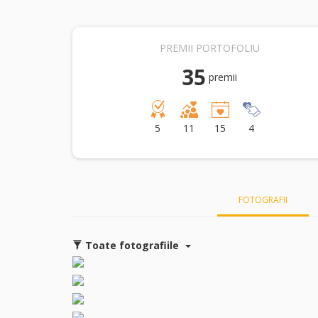
PREMII PORTOFOLIU
35
premii
5
11
15
4
FOTOGRAFII
Toate fotografiile