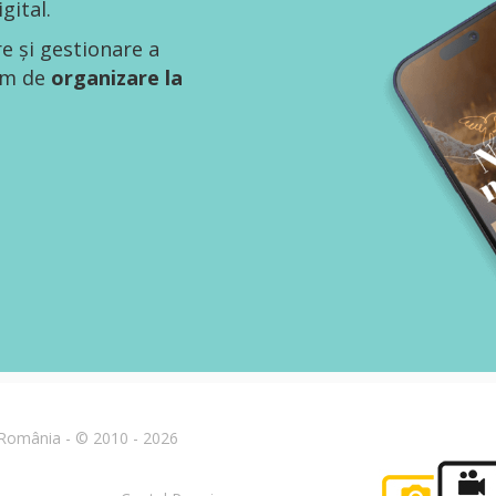
gital.
re și gestionare a
tem de
organizare la
n România - © 2010 - 2026