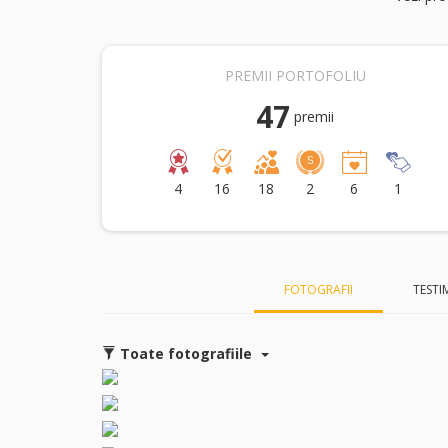
PREMII PORTOFOLIU
47
premii
4
16
18
2
6
1
FOTOGRAFII
TESTI
Toate fotografiile