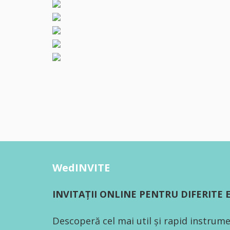
WedINVITE
INVITAȚII ONLINE PENTRU DIFERITE
Descoperă cel mai util și rapid instrume