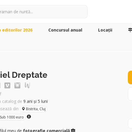
a editorilor 2026
Concursul anual
Locaţii
iel Dreptate
f
în catalog de
9 ani și 5 luni
asează din
Bistrita, Cluj
Sub 1000 euro
filul meu de
fotografie comercială