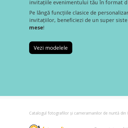
invitațiile evenimentului tău în format di
Pe lângă funcțiile clasice de personaliza
invitațiilor, beneficiezi de un super sis
mese
!
Vezi modelele
Catalogul fotografilor și cameramanilor de nuntă di