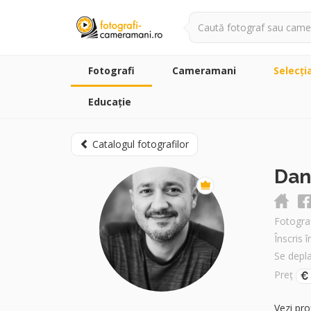
Fotografi
Cameramani
Selecţi
Educație
Catalogul fotografilor
Dan
Fotogra
Înscris 
Se depl
Preț
Vezi pro