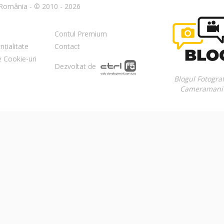
n România - © 2010 - 2026
Contul Premium
nțialitate
Contact
re Cookie-uri
Dezvoltat de
Blogul Fotograf
Cameramani