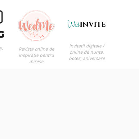
Invitatii digitale /
i-
Revista online de
online de nunta,
inspirație pentru
botez, aniversare
mirese