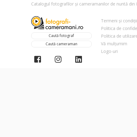
Catalogul fotografilor și cameramanilor de nuntă di
Termeni și condiții
Politica de confide
Caută fotograf
Politica de utiliza
Vă mulțumim
Caută cameraman
Logo-uri