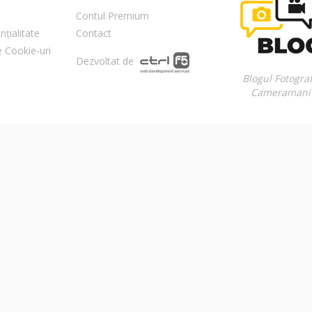
Contul Premium
nțialitate
Contact
re Cookie-uri
Dezvoltat de
Blogul Fotograf
Cameramani