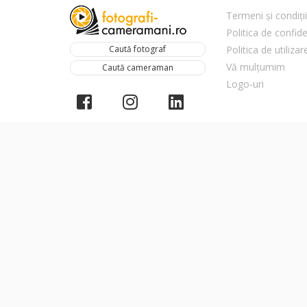
Termeni și condiții
Politica de confide
Caută fotograf
Politica de utiliza
Vă mulțumim
Caută cameraman
Logo-uri