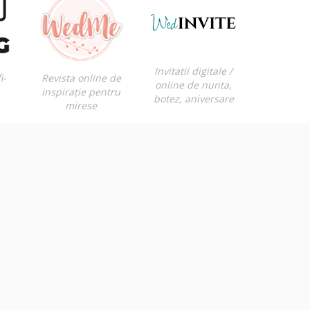
Invitatii digitale /
i-
Revista online de
online de nunta,
inspirație pentru
botez, aniversare
mirese