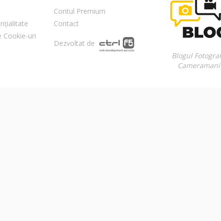
Contul Premium
nțialitate
Contact
re Cookie-uri
Dezvoltat de
Blogul Fotograf
Cameramani