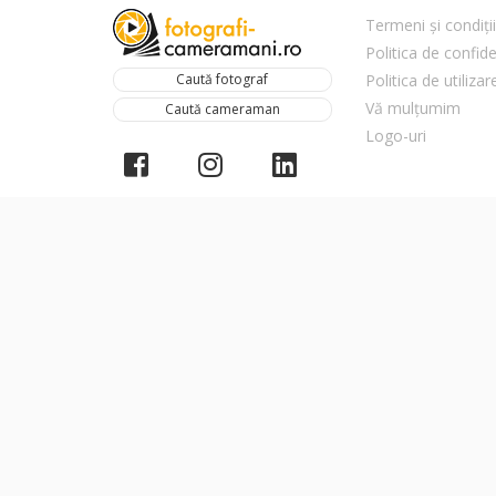
Termeni și condiții
Politica de confide
Caută fotograf
Politica de utiliza
Vă mulțumim
Caută cameraman
Logo-uri