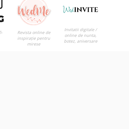
Invitatii digitale /
i-
Revista online de
online de nunta,
inspirație pentru
botez, aniversare
mirese