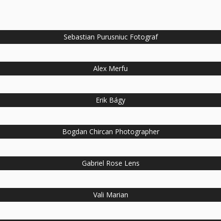
Sebastian Purusniuc Fotograf
Alex Merfu
Erik Bágy
Bogdan Chircan Photographer
Gabriel Rose Lens
Vali Marian