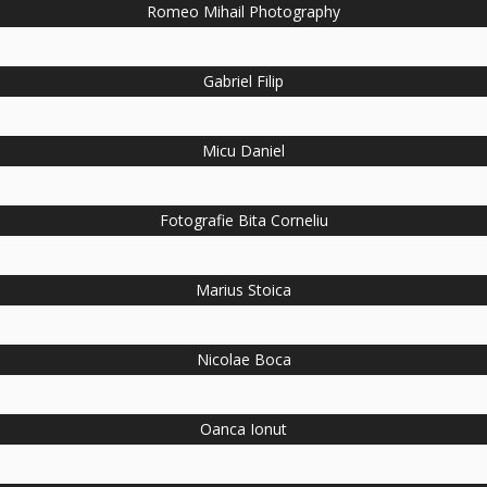
Romeo Mihail Photography
Gabriel Filip
Micu Daniel
Fotografie Bita Corneliu
Marius Stoica
Nicolae Boca
Oanca Ionut