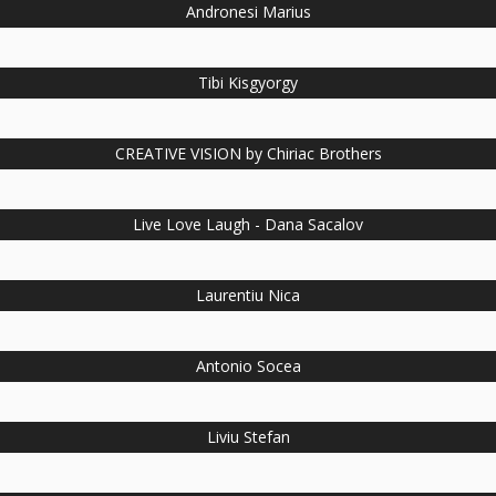
Andronesi Marius
Tibi Kisgyorgy
CREATIVE VISION by Chiriac Brothers
Live Love Laugh - Dana Sacalov
Laurentiu Nica
Antonio Socea
Liviu Stefan