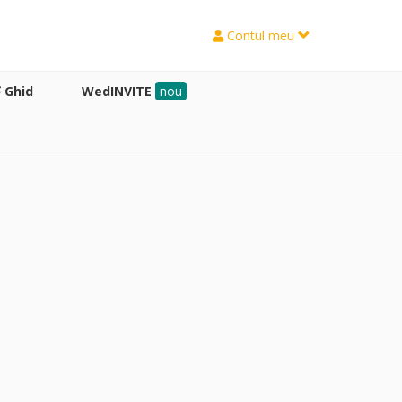
Contul meu
Ghid
WedINVITE
nou