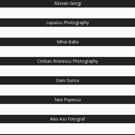
Răzvan Giorgi
Lupascu Photography
Mihai Balta
Cristian Branescu Photography
Dani Dunca
Nea Popescu
Alex Asu Fotograf