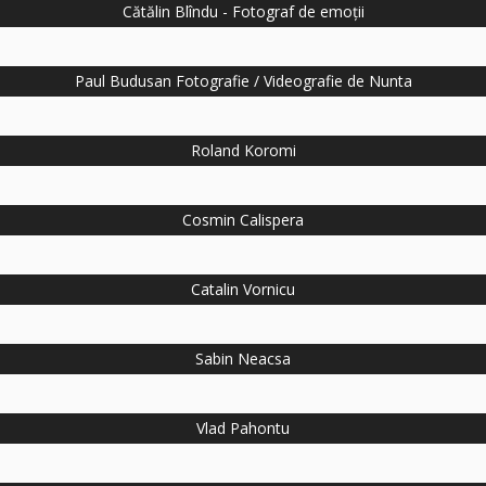
Cătălin Blîndu - Fotograf de emoții
Paul Budusan Fotografie / Videografie de Nunta
Roland Koromi
Cosmin Calispera
Catalin Vornicu
Sabin Neacsa
Vlad Pahontu