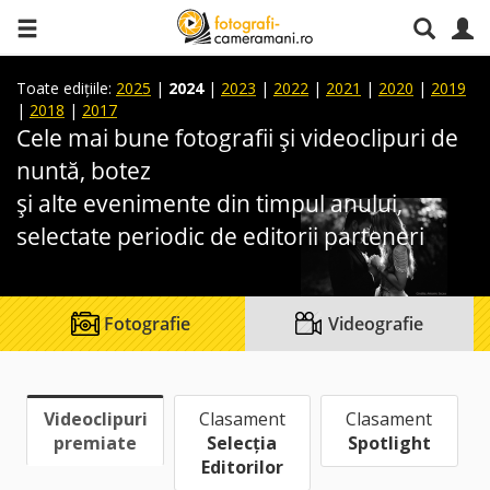
Toate edițiile:
2025
|
2024
|
2023
|
2022
|
2021
|
2020
|
2019
|
2018
|
2017
Cele mai bune fotografii și videoclipuri de
nuntă, botez
și alte evenimente din timpul anului,
selectate periodic de editorii parteneri
Fotografie
Videografie
Videoclipuri
Clasament
Clasament
premiate
Selecția
Spotlight
Editorilor