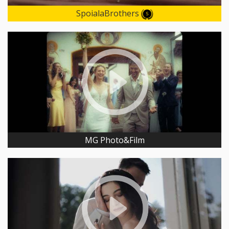
SpoialaBrothers
MG Photo&Film