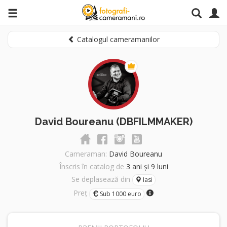
Catalogul cameramanilor
David Boureanu (DBFILMMAKER)
Cameraman:
David Boureanu
Înscris în catalog de
3 ani și 9 luni
Se deplasează din
Iasi
Preț
Sub 1000 euro