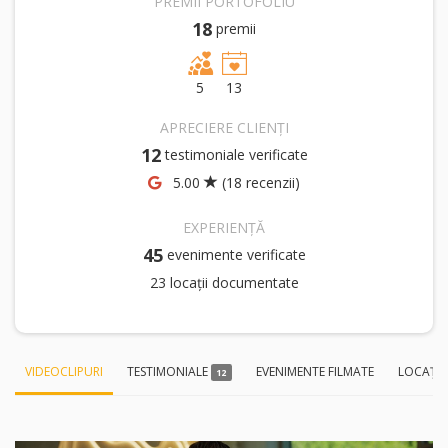
PREMII PORTOFOLIU
18
premii
5
13
APRECIERE CLIENȚI
12
testimoniale verificate
5.00
(18 recenzii)
EXPERIENȚĂ
45
evenimente verificate
23 locații documentate
VIDEOCLIPURI
TESTIMONIALE
EVENIMENTE FILMATE
LOCAȚI
12