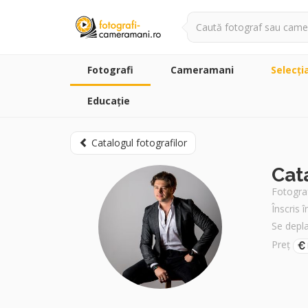
Fotografi
Cameramani
Selecţi
Educație
Catalogul fotografilor
Cat
Fotogra
Înscris 
Se depl
Preț