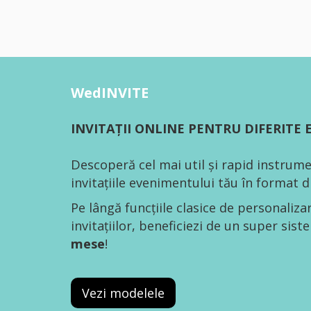
WedINVITE
INVITAȚII ONLINE PENTRU DIFERITE
Descoperă cel mai util și rapid instrume
invitațiile evenimentului tău în format di
Pe lângă funcțiile clasice de personaliza
invitațiilor, beneficiezi de un super sis
mese
!
Vezi modelele