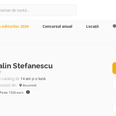
a editorilor 2026
Concursul anual
Locaţii
alin Stefanescu
f
în catalog de
14 ani și o lună
asează din
Bucuresti
Peste 1500 euro