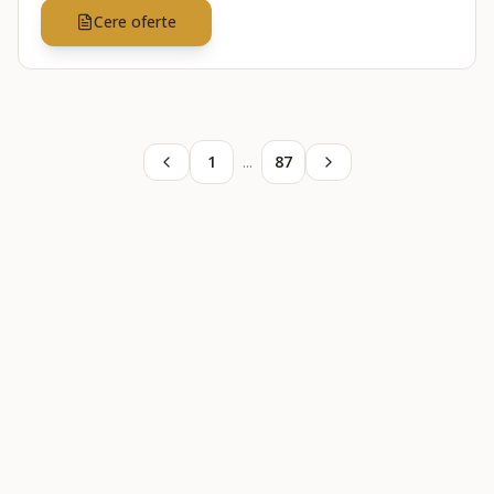
Cere oferte
1
...
87