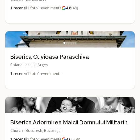
1
recenzii
1
foto
1
evenimente
4.8
(
48
)
Biserica Cuvioasa Paraschiva
Poiana Lacului, Argeș
1
recenzii
1
foto
1
evenimente
Biserica Adormirea Maicii Domnului Militari 1
Church
·
București, București
1
recenzii
1
foto
1
evenimente
4.6
(
359
)