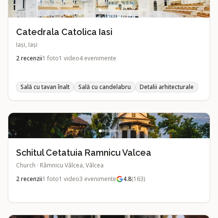
Catedrala Catolica Iasi
Iași, Iași
2
recenzii
1
foto
1
video
4
evenimente
Sală cu tavan înalt
Sală cu candelabru
Detalii arhitecturale
Schitul Cetatuia Ramnicu Valcea
Church
·
Râmnicu Vâlcea, Vâlcea
2
recenzii
1
foto
1
video
3
evenimente
4.8
(
163
)