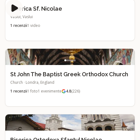
Biserica Sf. Nicolae
Vaslui, Vaslui
1
recenzii
1
video
St John The Baptist Greek Orthodox Church
Church
·
Londra, England
1
recenzii
1
foto
1
evenimente
4.8
(
226
)
Biserica Ortodoxa Sfantul Nicolae