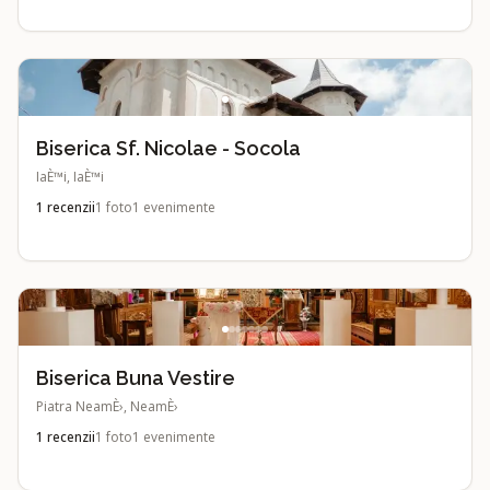
Biserica Sf. Nicolae - Socola
IaÈ™i, IaÈ™i
1
recenzii
1
foto
1
evenimente
Biserica Buna Vestire
Piatra NeamÈ›, NeamÈ›
1
recenzii
1
foto
1
evenimente