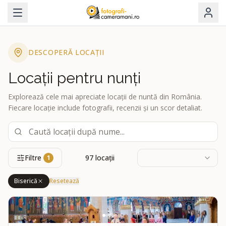
DESCOPERĂ LOCAȚII
Locații pentru nunți
Explorează cele mai apreciate locații de nuntă din România.
Fiecare locație include fotografii, recenzii și un scor detaliat.
Filtre
97
locații
1
Biserică
Resetează