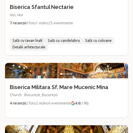
Biserica Sfantul Nectarie
Iași, Iași
7
recenzii
6
foto
1
video
23
evenimente
Sală cu tavan înalt
Sală cu candelabru
Sală cu coloane
Detalii arhitecturale
Biserica Militara Sf. Mare Mucenic Mina
Church
·
București, București
4
recenzii
2
foto
2
video
6
evenimente
4.6
(
198
)