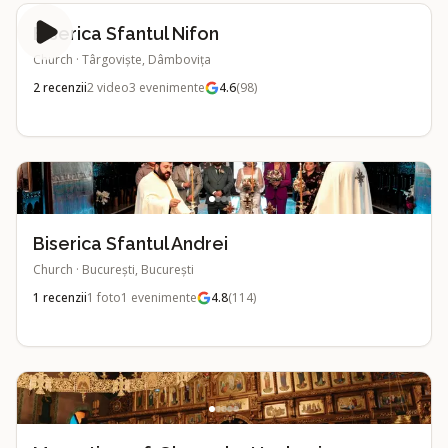
Biserica Sfantul Nifon
Church
·
Târgoviște, Dâmbovița
2
recenzii
2
video
3
evenimente
4.6
(
98
)
Biserica Sfantul Andrei
Church
·
București, București
1
recenzii
1
foto
1
evenimente
4.8
(
114
)