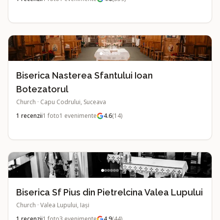
Biserica Nasterea Sfantului Ioan
Botezatorul
Church
·
Capu Codrului, Suceava
1
recenzii
1
foto
1
evenimente
4.6
(
14
)
Biserica Sf Pius din Pietrelcina Valea Lupului
Church
·
Valea Lupului, Iași
1
recenzii
1
foto
3
evenimente
4.9
(
44
)