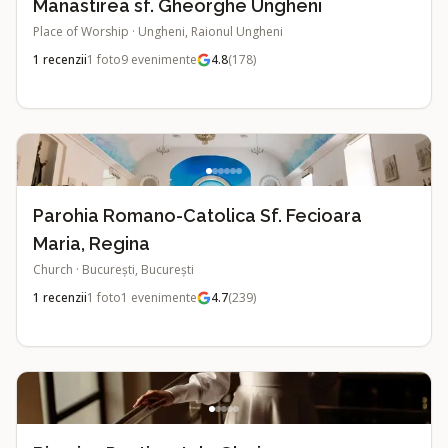
Manastirea sf. Gheorghe Ungheni
Place of Worship
·
Ungheni, Raionul Ungheni
1
recenzii
1
foto
9
evenimente
4.8
(
178
)
Parohia Romano-Catolica Sf. Fecioara
Maria, Regina
Church
·
București, București
1
recenzii
1
foto
1
evenimente
4.7
(
239
)