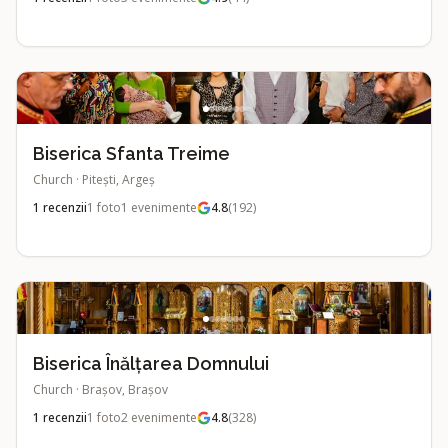
Biserica Sfanta Treime
Church
·
Pitești, Argeș
1
recenzii
1
foto
1
evenimente
4.8
(
192
)
Biserica Înălțarea Domnului
Church
·
Brașov, Brașov
1
recenzii
1
foto
2
evenimente
4.8
(
328
)