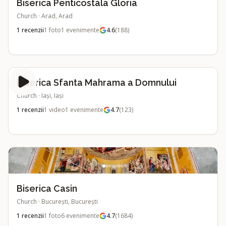
Biserica Penticostala Gloria
Church
·
Arad, Arad
1
recenzii
1
foto
1
evenimente
4.6
(
188
)
Biserica Sfanta Mahrama a Domnului
Church
·
Iași, Iași
1
recenzii
1
video
1
evenimente
4.7
(
123
)
Biserica Casin
Church
·
București, București
1
recenzii
1
foto
6
evenimente
4.7
(
1684
)