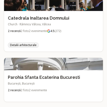
Catedrala Inaltarea Domnului
Church
·
Râmnicu Vâlcea, Vâlcea
2
recenzii
2
foto
2
evenimente
4.5
(
272
)
Detalii arhitecturale
Parohia Sfanta Ecaterina Bucuresti
București, București
2
recenzii
2
foto
2
evenimente