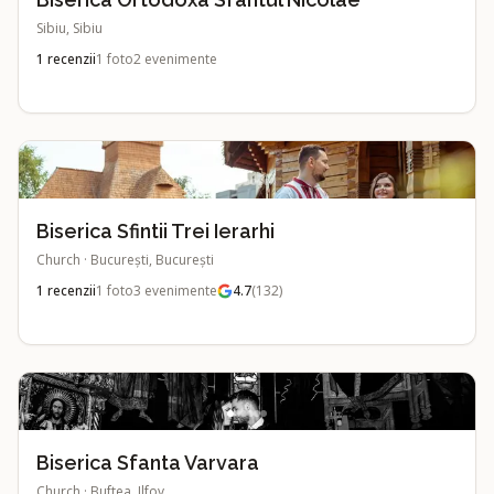
Sibiu, Sibiu
1
recenzii
1
foto
2
evenimente
Biserica Sfintii Trei Ierarhi
Church
·
București, București
1
recenzii
1
foto
3
evenimente
4.7
(
132
)
Biserica Sfanta Varvara
Church
·
Buftea, Ilfov