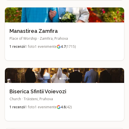
Manastirea Zamfira
Place of Worship
·
Zamfira, Prahova
1
recenzii
1
foto
1
evenimente
4.7
(
1715
)
Biserica Sfintii Voievozi
Church
·
Trăisteni, Prahova
1
recenzii
1
foto
1
evenimente
4.8
(
42
)