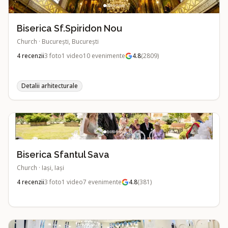
Biserica Sf.Spiridon Nou
Church
·
București, București
4
recenzii
3
foto
1
video
10
evenimente
4.8
(
2809
)
Detalii arhitecturale
Biserica Sfantul Sava
Church
·
Iași, Iași
4
recenzii
3
foto
1
video
7
evenimente
4.8
(
381
)