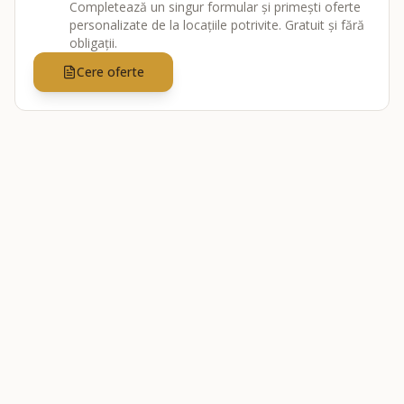
Completează un singur formular și primești oferte
personalizate de la locațiile potrivite. Gratuit și fără
obligații.
Cere oferte
Catalogul fotografilor și cameramanilor de nuntă din România -
© 2010 -
2026