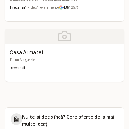
1
recenzii
1
video
1
evenimente
4.8
(
1297
)
Casa Armatei
Turnu Magurele
0
recenzii
Nu te-ai decis încă? Cere oferte de la mai
multe locații