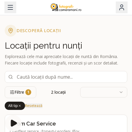
DESCOPERĂ LOCAȚII
Locații pentru nunți
Explorează cele mai apreciate locații de nuntă din România.
Fiecare locație include fotografii, recenzii și un scor detaliat.
Filtre
2
locații
1
Alt tip
Resetează
Boom Car Service
Chauffeur service
·
Popești-Leordeni, Ilfov