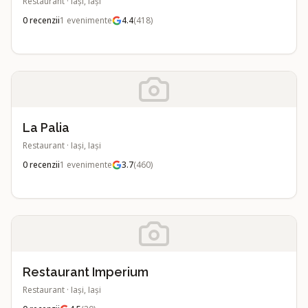
Restaurant
·
Iași, Iași
0
recenzii
1
evenimente
4.4
(
418
)
La Palia
Restaurant
·
Iași, Iași
0
recenzii
1
evenimente
3.7
(
460
)
Restaurant Imperium
Restaurant
·
Iași, Iași