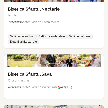
Biserica Sfantul Nectarie
Iași, Iași
7
recenzii
6
foto
1
video
23
evenimente
Sală cu tavan înalt
Sală cu candelabru
Sală cu coloane
Detalii arhitecturale
Biserica Sfantul Sava
Church
·
Iași, Iași
4
recenzii
3
foto
1
video
7
evenimente
4.8
(
381
)