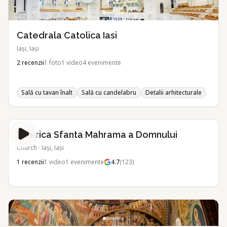
Catedrala Catolica Iasi
Iași, Iași
2
recenzii
1
foto
1
video
4
evenimente
Sală cu tavan înalt
Sală cu candelabru
Detalii arhitecturale
Biserica Sfanta Mahrama a Domnului
Church
·
Iași, Iași
1
recenzii
1
video
1
evenimente
4.7
(
123
)