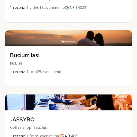
1
recenzii
1
video
18
evenimente
4.7
(
14028
)
Bucium Iasi
Iași, Iași
1
recenzii
1
foto
25
evenimente
JASSYRO
Coffee Shop
·
Iași, Iași
1
recenzii
1
foto
9
evenimente
4.9
(
406
)