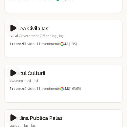
Starea Civila Iasi
Local Government Office
·
Iași, Iași
1
recenzii
1
video
11
evenimente
4.1
(
139
)
Palatul Culturii
Museum
·
Iași, Iași
2
recenzii
2
video
11
evenimente
4.8
(
16365
)
Gradina Publica Palas
Garden
·
Iași, Iași