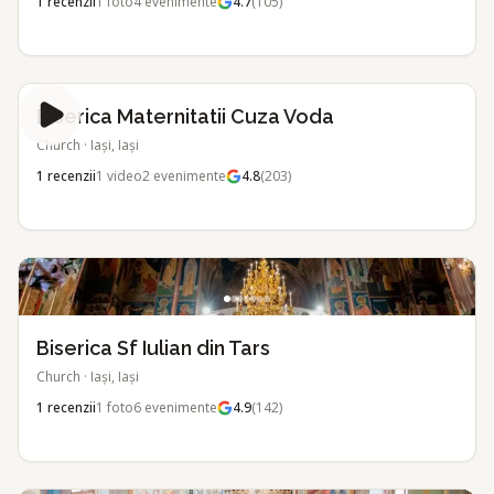
1
recenzii
1
foto
4
evenimente
4.7
(
105
)
Biserica Maternitatii Cuza Voda
Church
·
Iași, Iași
1
recenzii
1
video
2
evenimente
4.8
(
203
)
Biserica Sf Iulian din Tars
Church
·
Iași, Iași
1
recenzii
1
foto
6
evenimente
4.9
(
142
)