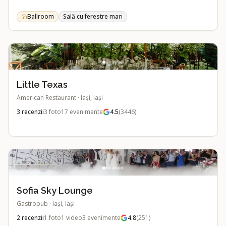
Ballroom
Sală cu ferestre mari
Little Texas
American Restaurant
·
Iași, Iași
3
recenzii
3
foto
17
evenimente
4.5
(
3446
)
Sofia Sky Lounge
Gastropub
·
Iași, Iași
2
recenzii
1
foto
1
video
3
evenimente
4.8
(
251
)