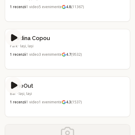
1
recenzii
1
video
5
evenimente
4.8
(
11367
)
Gradina Copou
Park
·
Iași, Iași
1
recenzii
1
video
3
evenimente
4.7
(
9532
)
TimeOut
Bar
·
Iași, Iași
1
recenzii
1
video
1
evenimente
4.3
(
1537
)