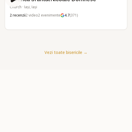
Church
·
Iași, Iași
2
recenzii
2
video
2
evenimente
4.7
(
371
)
Vezi toate bisericile
→