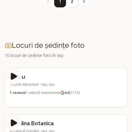
1
2
Locuri de ședințe foto
10
locuri de ședințe foto
în Iași
Releu
Tourist Attraction
·
Iași, Iași
1
recenzii
1
video
5
evenimente
4.6
(
1115
)
Gradina Botanica
Botanical Garden
·
Iași, Iași