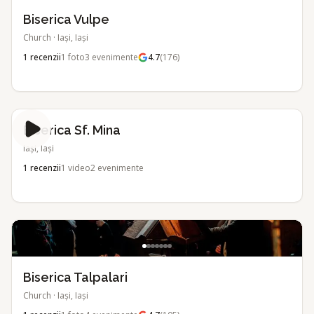
Biserica Vulpe
Church
·
Iași, Iași
1
recenzii
1
foto
3
evenimente
4.7
(
176
)
Biserica Sf. Mina
Iași, Iași
1
recenzii
1
video
2
evenimente
Biserica Talpalari
Church
·
Iași, Iași