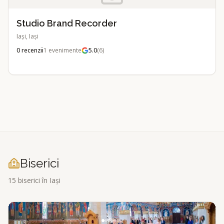
Studio Brand Recorder
Iași, Iași
0
recenzii
1
evenimente
5.0
(
6
)
Biserici
15
biserici
în Iași