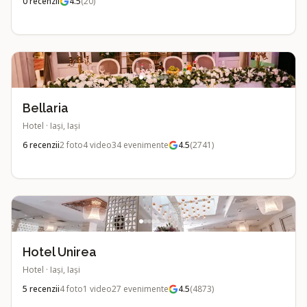
0
recenzii
4.5
(
20
)
Bellaria
Hotel
·
Iași, Iași
6
recenzii
2
foto
4
video
34
evenimente
4.5
(
2741
)
Hotel Unirea
Hotel
·
Iași, Iași
5
recenzii
4
foto
1
video
27
evenimente
4.5
(
4873
)