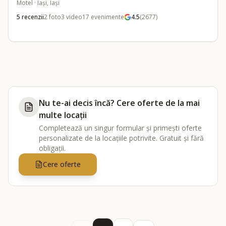
Motel
·
Iași, Iași
5
recenzii
2
foto
3
video
17
evenimente
4.5
(
2677
)
Nu te-ai decis încă? Cere oferte de la mai
multe locații
Completează un singur formular și primești oferte
personalizate de la locațiile potrivite. Gratuit și fără
obligații.
Cere oferte