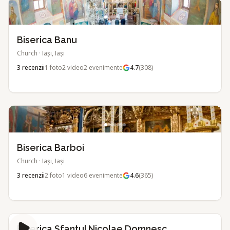
Biserica Banu
Church
·
Iași, Iași
3
recenzii
1
foto
2
video
2
evenimente
4.7
(
308
)
Biserica Barboi
Church
·
Iași, Iași
3
recenzii
2
foto
1
video
6
evenimente
4.6
(
365
)
Biserica Sfantul Nicolae Domnesc