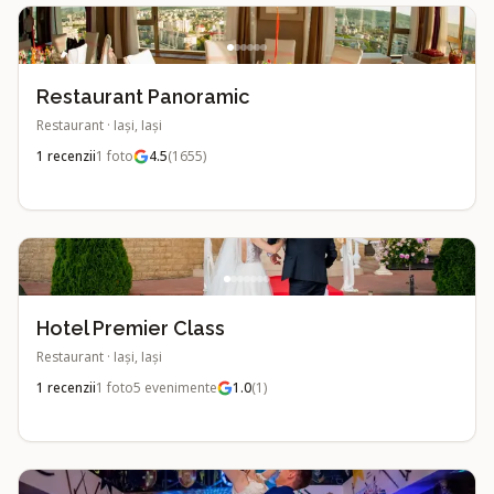
Restaurant Panoramic
Restaurant
·
Iași, Iași
1
recenzii
1
foto
4.5
(
1655
)
Hotel Premier Class
Restaurant
·
Iași, Iași
1
recenzii
1
foto
5
evenimente
1.0
(
1
)