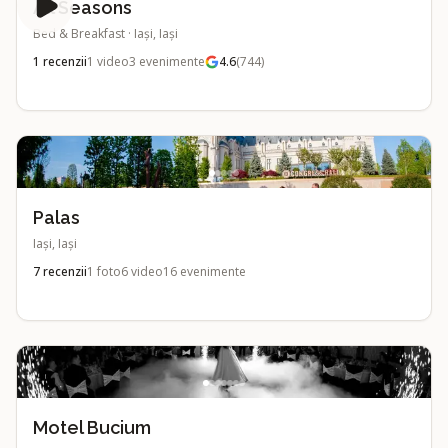
All Seasons
Bed & Breakfast
·
Iași, Iași
1
recenzii
1
video
3
evenimente
4.6
(
744
)
Palas
Iași, Iași
7
recenzii
1
foto
6
video
16
evenimente
Motel Bucium