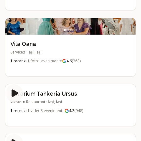
Vila Oana
Services
·
Iași, Iași
1
recenzii
1
foto
1
evenimente
4.6
(
263
)
Berarium Tankeria Ursus
Western Restaurant
·
Iași, Iași
1
recenzii
1
video
3
evenimente
4.2
(
948
)