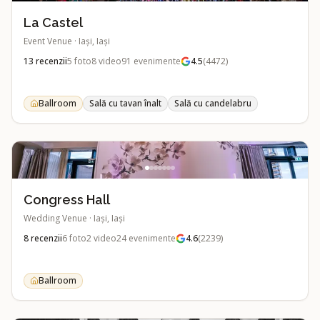
La Castel
Event Venue
·
Iași, Iași
13
recenzii
5
foto
8
video
91
evenimente
4.5
(
4472
)
Ballroom
Sală cu tavan înalt
Sală cu candelabru
Congress Hall
Wedding Venue
·
Iași, Iași
8
recenzii
6
foto
2
video
24
evenimente
4.6
(
2239
)
Ballroom