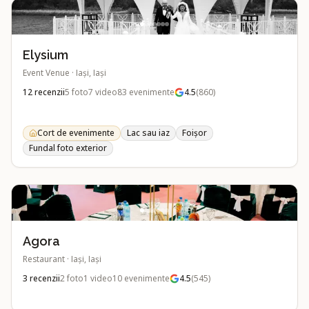
Elysium
Event Venue
·
Iași, Iași
12
recenzii
5
foto
7
video
83
evenimente
4.5
(
860
)
Cort de evenimente
Lac sau iaz
Foișor
Fundal foto exterior
Agora
Restaurant
·
Iași, Iași
3
recenzii
2
foto
1
video
10
evenimente
4.5
(
545
)