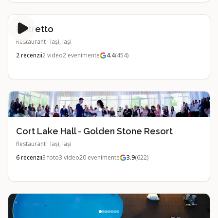
Ristretto
Restaurant
·
Iași, Iași
2
recenzii
2
video
2
evenimente
4.4
(
454
)
Cort Lake Hall - Golden Stone Resort
Restaurant
·
Iași, Iași
6
recenzii
3
foto
3
video
20
evenimente
3.9
(
622
)