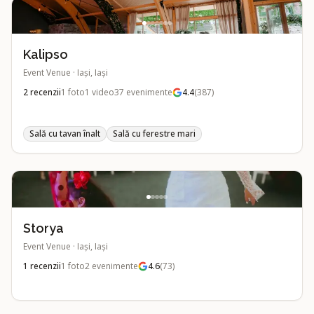
Kalipso
Event Venue
·
Iași, Iași
2
recenzii
1
foto
1
video
37
evenimente
4.4
(
387
)
Sală cu tavan înalt
Sală cu ferestre mari
Storya
Event Venue
·
Iași, Iași
1
recenzii
1
foto
2
evenimente
4.6
(
73
)