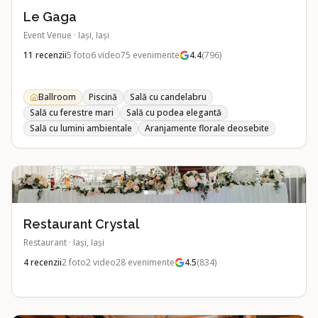
Le Gaga
Event Venue
·
Iași, Iași
11
recenzii
5
foto
6
video
75
evenimente
4.4
(
796
)
Ballroom
Piscină
Sală cu candelabru
Sală cu ferestre mari
Sală cu podea elegantă
Sală cu lumini ambientale
Aranjamente florale deosebite
Restaurant Crystal
Restaurant
·
Iași, Iași
4
recenzii
2
foto
2
video
28
evenimente
4.5
(
834
)