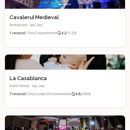
Cavalerul Medieval
Restaurant
·
Iași, Iași
1
recenzii
1
foto
2
evenimente
4.2
(
1120
)
La Casablanca
Event Venue
·
Iași, Iași
7
recenzii
5
foto
2
video
59
evenimente
4.8
(
2694
)