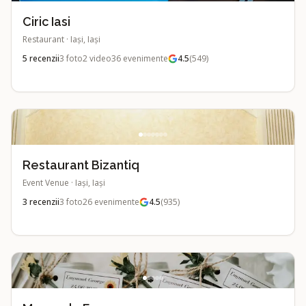
Ciric Iasi
Restaurant
·
Iași, Iași
5
recenzii
3
foto
2
video
36
evenimente
4.5
(
549
)
Restaurant Bizantiq
Event Venue
·
Iași, Iași
3
recenzii
3
foto
26
evenimente
4.5
(
935
)