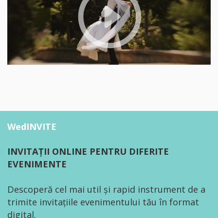
WedINVITE
INVITAȚII ONLINE PENTRU DIFERITE
EVENIMENTE
Descoperă cel mai util și rapid instrument de a
trimite invitațiile evenimentului tău în format
digital.