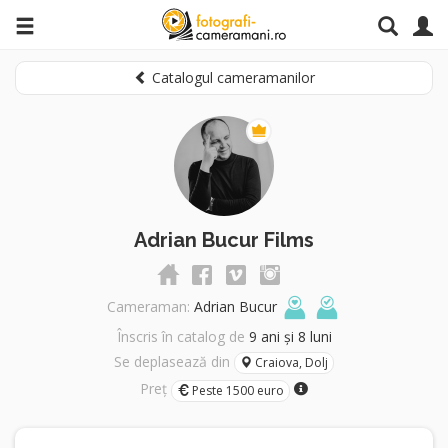
Catalogul cameramanilor
Adrian Bucur Films
Cameraman:
Adrian Bucur
Înscris în catalog de
9 ani și 8 luni
Se deplasează din
Craiova, Dolj
Preț
Peste 1500 euro