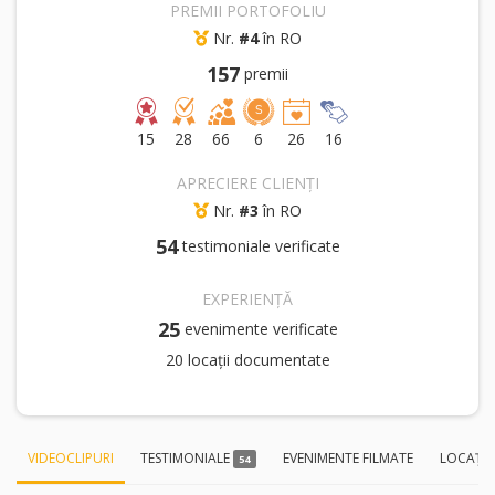
PREMII PORTOFOLIU
Nr.
#4
în RO
157
premii
15
28
66
6
26
16
APRECIERE CLIENȚI
Nr.
#3
în RO
54
testimoniale verificate
EXPERIENȚĂ
25
evenimente verificate
20 locații documentate
VIDEOCLIPURI
TESTIMONIALE
EVENIMENTE FILMATE
LOCAȚI
54