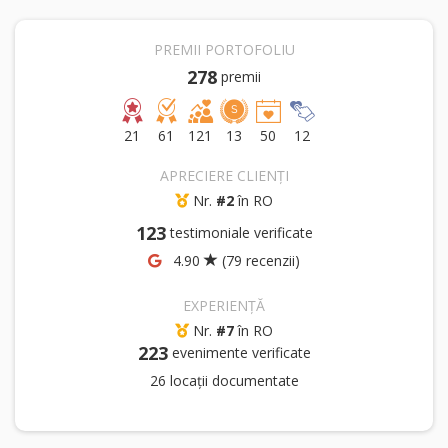
PREMII PORTOFOLIU
278
premii
21
61
121
13
50
12
APRECIERE CLIENȚI
Nr.
#2
în RO
123
testimoniale verificate
4.90
(79 recenzii)
EXPERIENȚĂ
Nr.
#7
în RO
223
evenimente verificate
26 locații documentate