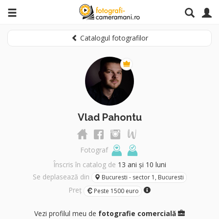
Catalogul fotografilor
Vlad Pahontu
Fotograf
Înscris în catalog de
13 ani și 10 luni
Se deplasează din
Bucuresti - sector 1, Bucuresti
Preț
Peste 1500 euro
Vezi profilul meu de
fotografie comercială