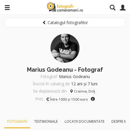
Catalogul fotografilor
Marius Godeanu - Fotograf
Fotograf:
Marius Godeanu
Înscris în catalog de
12 ani și 7 luni
Se deplasează din
Craiova, Dolj
Preț
Între 1000 și 1500 euro
FOTOGRAFII
TESTIMONIALE
LOCAȚII DOCUMENTATE
DESPRE MI