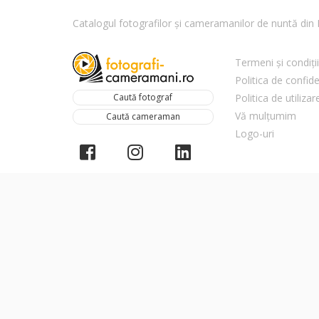
Catalogul fotografilor și cameramanilor de nuntă di
Termeni și condiții
Politica de confide
Caută fotograf
Politica de utiliza
Vă mulțumim
Caută cameraman
Logo-uri