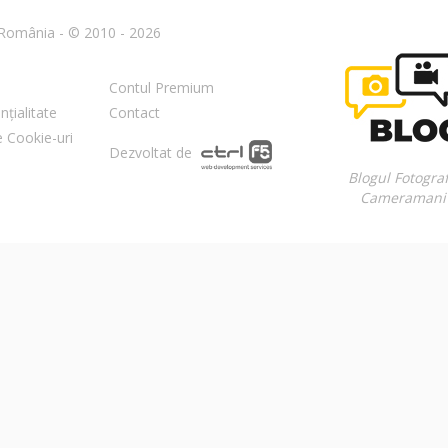
n România - © 2010 - 2026
Contul Premium
nțialitate
Contact
re Cookie-uri
Dezvoltat de
Blogul Fotograf
Cameramani