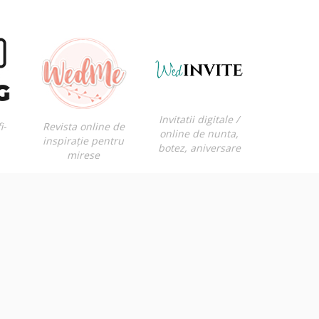
Invitatii digitale /
i-
Revista online de
online de nunta,
inspirație pentru
botez, aniversare
mirese