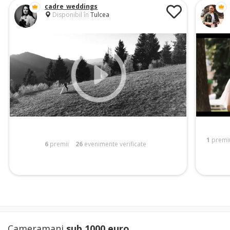
cadre_weddings
Disponibil în
Tulcea
1
premi
6
premii
26
evenimente verificate
Cameramani
sub 1000 euro