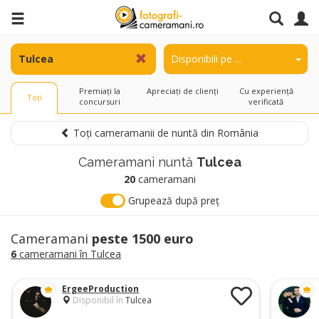
Premiați la
Apreciați de clienți
Cu experiență
Toți
concursuri
verificată
Toți cameramanii de nuntă din România
Cameramani nuntă
Tulcea
20
cameramani
Grupează după preț
Cameramani
peste 1500 euro
6
cameramani în Tulcea
ErgeeProduction
Disponibil în
Tulcea