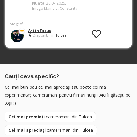
Nunta
, 26.07.2025,
Imago Mamaia, Constanta
Fotograf:
Art in Focus
Disponibil în
Tulcea
Cauți ceva specific?
Cei mai buni sau cei mai apreciați sau poate cei mai
experimentați cameramani pentru filmări nunți? Aici îi găsești pe
toți! :)
Cei mai premiați
cameramani din Tulcea
Cei mai apreciați
cameramani din Tulcea