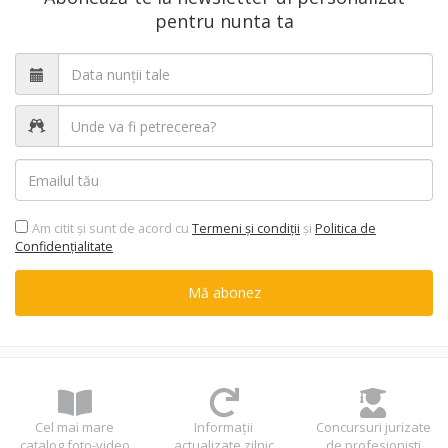
pentru nunta ta
Am citit şi sunt de acord cu
Termeni şi condiții
şi
Politica de
Confidențialitate
Mă abonez
Cel mai mare
Informații
Concursuri jurizate
catalog foto-video
actualizate zilnic
de profesioniști