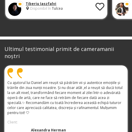
Tiberiu Iaszfalvi
Disponibil în
Tulcea
Ultimul testimonial primit de cameramanii
noștri
Cu ajutorul lui Daniel am reușit să păstrăm vii și autentice emoțiile și
trăirile din ziua nunții noastre. Și nu doar atât ,el a reușit să ducă totul
la un alt nivel, transformând fiecare moment al zilei într-o adevărată
operă de artă, care ne face să retrăim de fiecare dată acea zi
specială.✨ Recomandăm cu toată încrederea această echipă tuturor
celor care apreciază calitatea, discreția și rafinamentul. Mulțumim
pentru tot! 🤍
Client:
Alexandra Herman