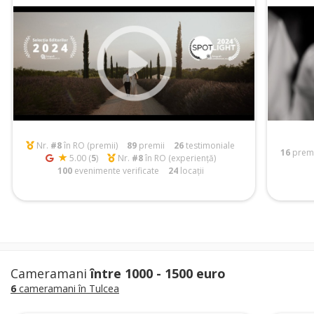
Nr.
#8
în RO (premii)
89
premii
26
testimoniale
16
premi
5.00 (
5
)
Nr.
#8
în RO (experiență)
100
evenimente verificate
24
locații
Cameramani
între 1000 - 1500 euro
6
cameramani în Tulcea