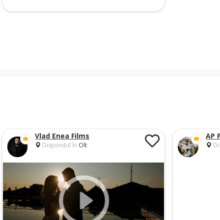
Vlad Enea Films
AP 
Disponibil în
Olt
Di