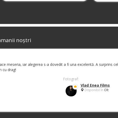
amanii noștri
 face meseria, iar alegerea s-a dovedit a fi una excelentă. A surprins
 cu drag!
Fotograf:
Vlad Enea Films
Disponibil în
Olt