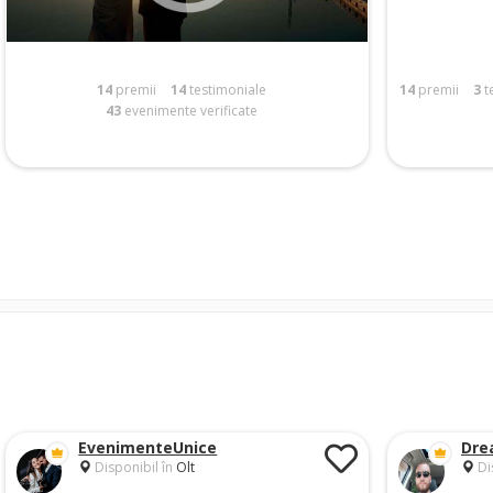
14
premii
14
testimoniale
14
premii
3
t
43
evenimente verificate
EvenimenteUnice
Dre
Disponibil în
Olt
Di