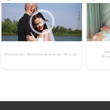
5
te
3
testimoniale
33
evenimente verificate
11
locații
21
eve