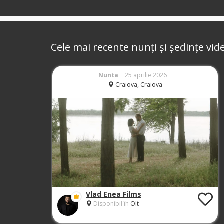
Cele mai recente nunți și ședințe vid
Nunta
25 aprilie 2026
Craiova, Craiova
Vlad Enea Films
Disponibil în
Olt