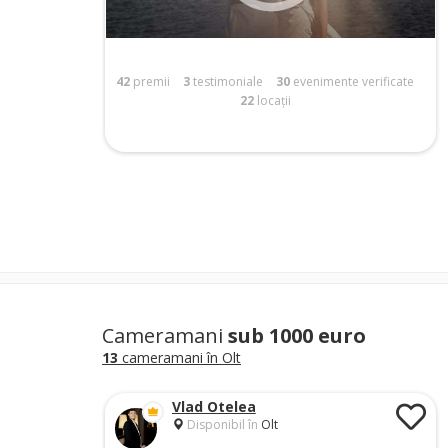
42
premii
3
testimoniale
30
evenimente verificate
22
locații
Cameramani
sub 1000 euro
13
cameramani în Olt
Vlad Otelea
Disponibil în
Olt