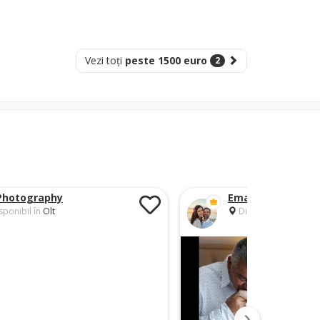
Vezi toți
peste 1500 euro
2
Photography
Ema & Gabriel Voi
sponibil în
Olt
Disponibil în
Olt