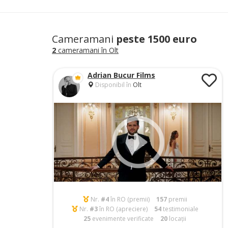
Cameramani
peste 1500 euro
2
cameramani în Olt
Adrian Bucur Films
Disponibil în
Olt
Nr.
#4
în RO (premii)
157
premii
Nr.
#3
în RO (apreciere)
54
testimoniale
25
evenimente verificate
20
locații