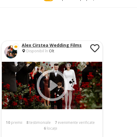
Alex Cirstea Wedding Films
Disponibil în
Olt
10
premii
8
testimoniale
7
evenimente verificate
6
locații