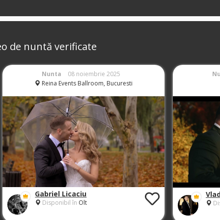
eo de nuntă verificate
Nunta
08 noiembrie 2025
N
Reina Events Ballroom, Bucuresti
Gabriel Licaciu
Vla
Disponibil în
Olt
Di