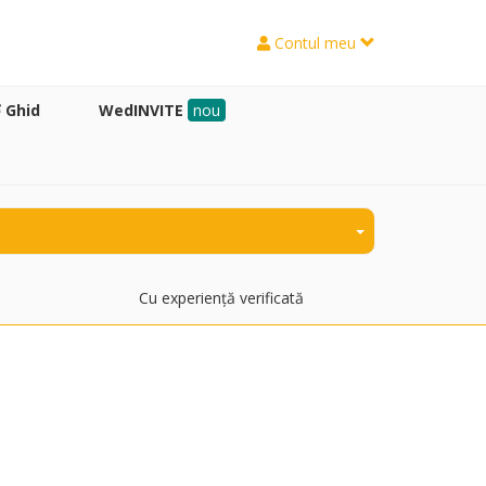
Contul meu
Ghid
WedINVITE
nou
Cu experiență verificată