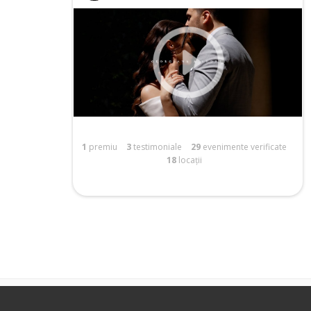
1
premiu
3
testimoniale
29
evenimente verificate
18
locații