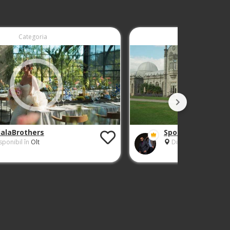
Categoria
Categoria
ialaBrothers
SpoialaBrothers
sponibil în
Olt
Disponibil în
Olt