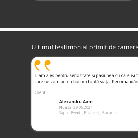
Ultimul testimonial primit de camer
L-am ales pentru seriozitate și pasiunea cu care își
care ne vom putea bucura toată viața. Recomandăm
Client:
Alexandru Axm
Nunta
, 29.06.2024,
Saphir Events, București, Bucuresti