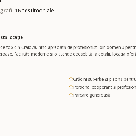
grafi.
16
testimoniale
stă locație
e de top din Craiova, fiind apreciată de profesioniștii din domeniu pent
eneroase, facilități moderne și o atenție deosebită la detalii, locația o
Grădini superbe și piscină pentru
Personal cooperant și profesion
Parcare generoasă