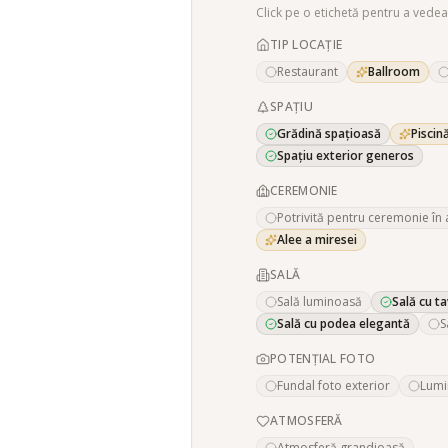
Click pe o etichetă pentru a vedea
TIP LOCAȚIE
Restaurant
Ballroom
SPAȚIU
Grădină spațioasă
Piscin
Spațiu exterior generos
CEREMONIE
Potrivită pentru ceremonie în 
Alee a miresei
SALĂ
Sală luminoasă
Sală cu ta
Sală cu podea elegantă
S
POTENȚIAL FOTO
Fundal foto exterior
Lumi
ATMOSFERĂ
Atmosferă grandioasă