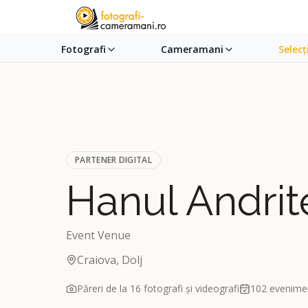
Fotografi
Cameramani
Selecț
PARTENER DIGITAL
Hanul Andrit
Event Venue
Craiova, Dolj
Păreri de la
16
fotografi și videografi
102
evenimen