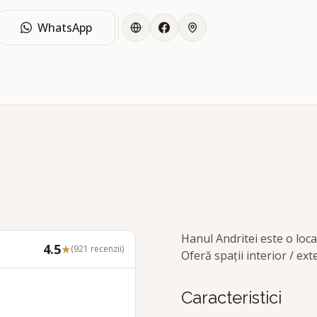
WhatsApp
Hanul Andritei este o loca
4.5
★
(
921
recenzii)
Oferă spații interior / e
Caracteristici