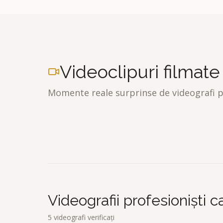
Videoclipuri filmate
Momente reale surprinse de videografi pr
Motife Studio
M
ProMediaStudio
P
Videografii profesioniști 
5
videografi verificați