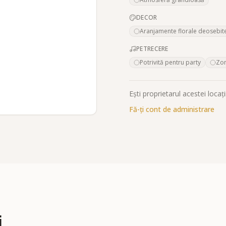
DECOR
Aranjamente florale deosebit
PETRECERE
Potrivită pentru party
Zon
Ești proprietarul acestei locați
Fă-ți cont de administrare
i