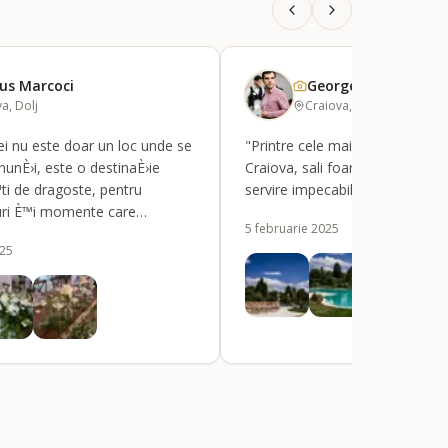
us Marcoci
George Secu Photo
a, Dolj
Craiova, Dolj
ei nu este doar un loc unde se
"Printre cele mai frumoase res
unÈ›i, este o destinaÈ›ie
Craiova, sali foarte mari frumo
i de dragoste, pentru
servire impecabila, mancare fo
uri È™i momente care
5 februarie 2025
 iubirea se celebreazÄƒ cu
025
›ie È™i suflet romÃ¢nesc.
nt, mereu zÃ¢mbitor, face ca
Äƒ firesc â€” ca Ã®ntr-o zi
 este aÈ™a cum ai visat. Iar
sul coloreazÄƒ cerul peste
ui, transformÃ¢nd fiecare
o imagine demnÄƒ de amintit
na."