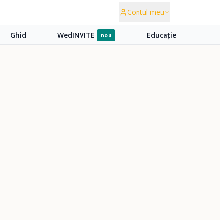
Contul meu
Ghid
WedINVITE
Educație
nou