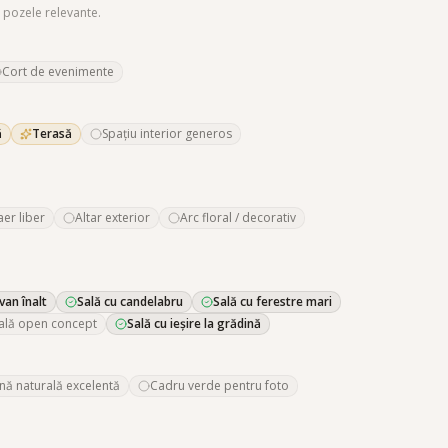
 pozele relevante.
Cort de evenimente
ă
Terasă
Spațiu interior generos
aer liber
Altar exterior
Arc floral / decorativ
van înalt
Sală cu candelabru
Sală cu ferestre mari
ală open concept
Sală cu ieșire la grădină
nă naturală excelentă
Cadru verde pentru foto