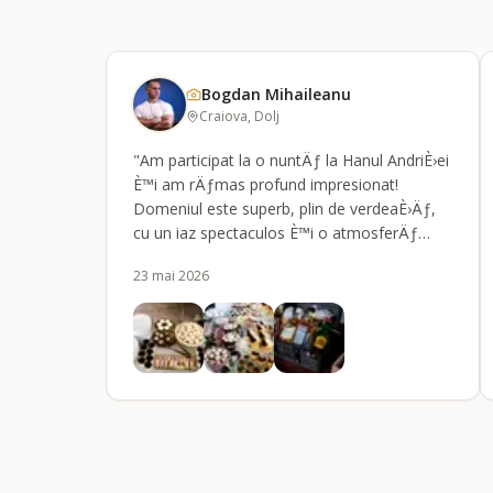
Bogdan Mihaileanu
Craiova, Dolj
"Am participat la o nuntÄƒ la Hanul AndriÈ›ei
È™i am rÄƒmas profund impresionat!
Domeniul este superb, plin de verdeaÈ›Äƒ,
cu un iaz spectaculos È™i o atmosferÄƒ
extrem de elegantÄƒ. Sala a fost foarte bine
23 mai 2026
climatizatÄƒ, iar ringul de dans generos.
MÃ¢ncarea a fost caldÄƒ, absolut
delicioasÄƒ, iar servirea s-a fÄƒcut impecabil
È™i la timp. O locaÈ›ie premium de 5 stele
Ã®n Craiova pentru orice petrecere!"