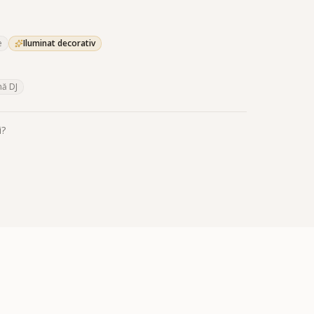
e
Iluminat decorativ
ă DJ
i?