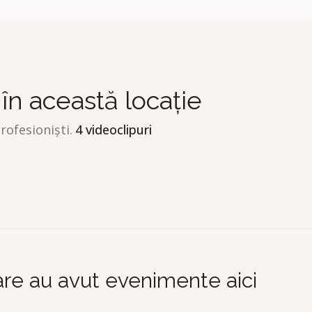
 în această locație
ofesioniști.
4
videoclipuri
Feelm De NuntÄƒ
F
Adrian Bucur Films
A
care au avut evenimente aici