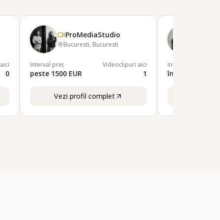
ProMediaStudio
Adri
Bucuresti, Bucuresti
Craiov
aici
Interval preț
Videoclipuri aici
Interval preț
0
peste 1500 EUR
1
între 1000-150
Vezi profil complet
Vezi pro