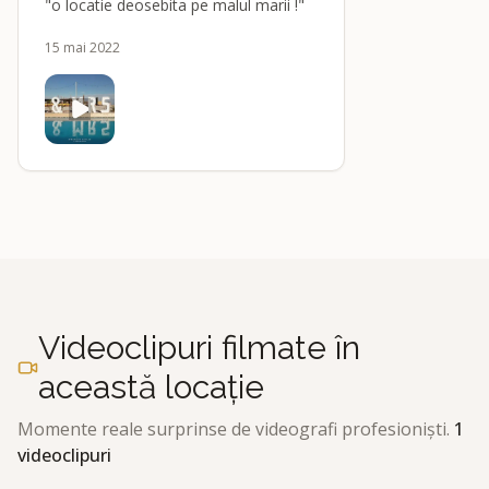
"o locatie deosebita pe malul marii !"
15 mai 2022
Videoclipuri filmate în
această locație
Momente reale surprinse de videografi profesioniști.
1
videoclipuri
Adrian BÃ®rgÄƒuan Foto &amp; Film
A