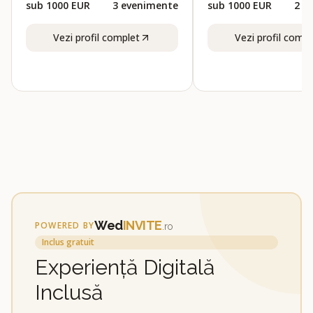
sub 1000 EUR
3
evenimente
sub 1000 EUR
2
e
Vezi profil complet
Vezi profil compl
Wed
INVITE
POWERED BY
.ro
Inclus gratuit
Experiență Digitală
Inclusă