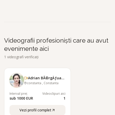
Videografii profesioniști care au avut
evenimente aici
1
videografi verificați
Adrian BÃ®rgÄƒuan Foto &amp; Film
constanta , Constanta
Interval preț
Videoclipuri aici
sub 1000 EUR
1
Vezi profil complet