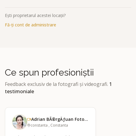
Ești proprietarul acestei locații?
Fă-ți cont de administrare
Ce spun profesioniștii
Feedback exclusiv de la fotografi și videografi.
1
testimoniale
Adrian BÃ®rgÄƒuan Foto &amp; Film
constanta , Constanta