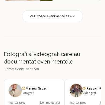
Vezi toate evenimentele
+
4
Fotografi si videografi care au
documentat evenimentele
9
profesionisti verificati
Marius Grosu
Razvan Rzv
Fotograf
Videograf
Interval preț
Evenimente aici
Interval preț
Eve