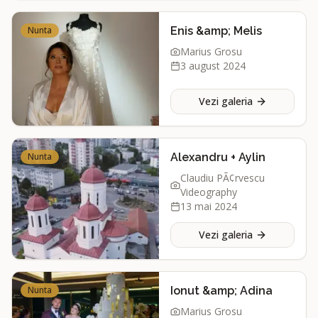
Nunta
Enis &amp; Melis
Marius Grosu
3 august 2024
Vezi galeria
Nunta
Alexandru + Aylin
Claudiu PÃ¢rvescu
Videography
13 mai 2024
Vezi galeria
Nunta
Ionut &amp; Adina
Marius Grosu