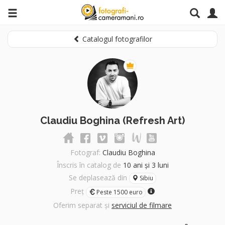
Catalogul fotografilor
Claudiu Boghina (Refresh Art)
Fotograf:
Claudiu Boghina
Înscris în catalog de
10 ani și 3 luni
Se deplasează din
Sibiu
Preț
Peste 1500 euro
Oferim separat și
serviciul de filmare