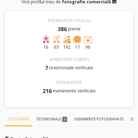
Vezi profilul meu de
fotografie comercială
PREMII PORTOFOLIU
386
premii
16
65
192
17
96
APRECIERE CLIENȚI
7
testimoniale verificate
EXPERIENȚĂ
216
evenimente verificate
FOTOGRAFII
TESTIMONIALE
EVENIMENTE FOTOGRAFIATE
DES
7