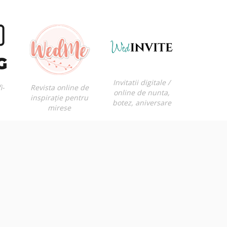
Invitatii digitale /
i-
Revista online de
online de nunta,
inspirație pentru
botez, aniversare
mirese