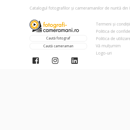
Catalogul fotografilor și cameramanilor de nuntă di
Termeni și condiții
Politica de confide
Caută fotograf
Politica de utiliza
Vă mulțumim
Caută cameraman
Logo-uri