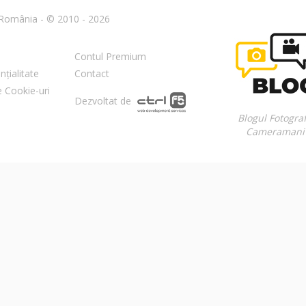
n România - © 2010 - 2026
Contul Premium
nțialitate
Contact
re Cookie-uri
Dezvoltat de
Blogul Fotograf
Cameramani