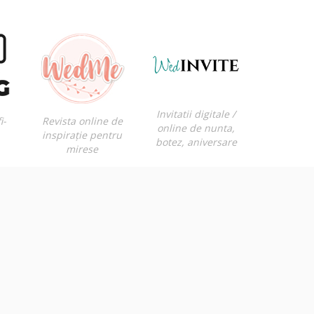
Invitatii digitale /
i-
Revista online de
online de nunta,
inspirație pentru
botez, aniversare
mirese