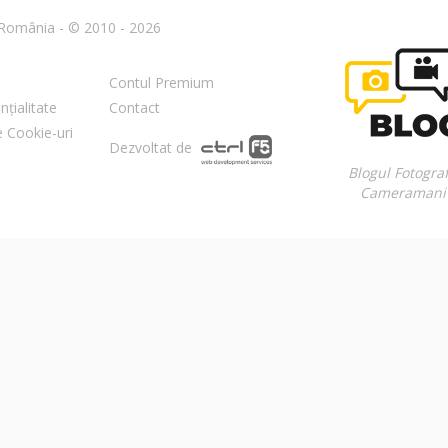
n România - © 2010 - 2026
Contul Premium
nțialitate
Contact
re Cookie-uri
Dezvoltat de
Blogul Fotograf
Cameramani