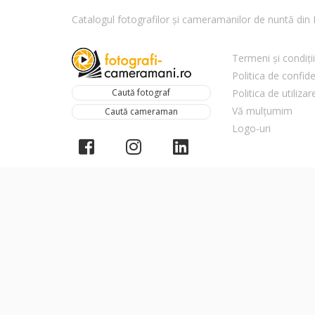
Catalogul fotografilor și cameramanilor de nuntă di
Termeni și condiții
Politica de confide
Caută fotograf
Politica de utiliza
Vă mulțumim
Caută cameraman
Logo-uri