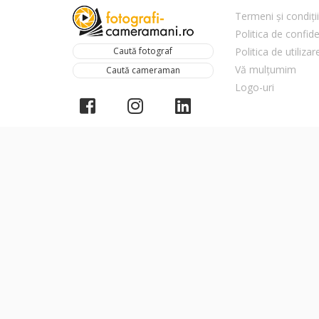
Termeni și condiții
Politica de confide
Caută fotograf
Politica de utiliza
Vă mulțumim
Caută cameraman
Logo-uri