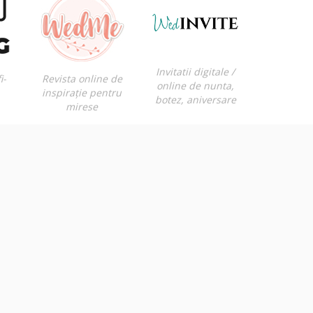
Invitatii digitale /
i-
Revista online de
online de nunta,
inspirație pentru
botez, aniversare
mirese