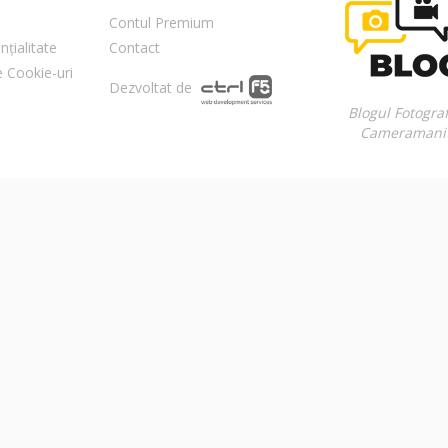
Contul Premium
nțialitate
Contact
re Cookie-uri
Dezvoltat de
Blogul Fotograf
Cameramani