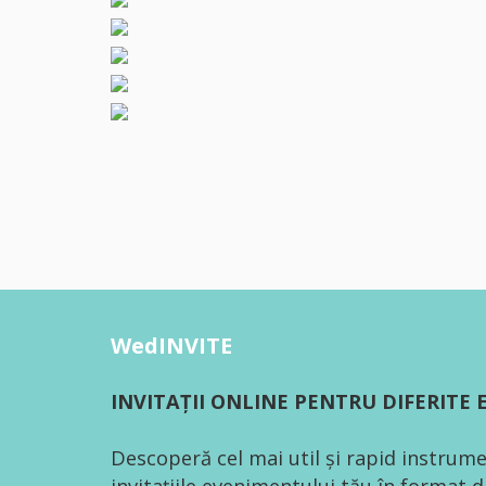
WedINVITE
INVITAȚII ONLINE PENTRU DIFERITE
Descoperă cel mai util și rapid instrume