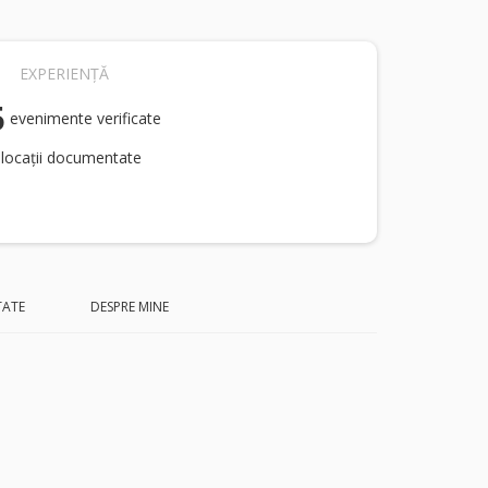
EXPERIENȚĂ
5
evenimente verificate
 locații documentate
TATE
DESPRE MINE