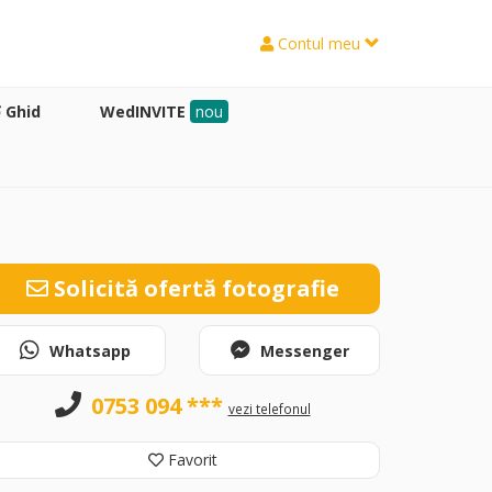
Contul meu
Ghid
WedINVITE
nou
Solicită ofertă fotografie
Whatsapp
Messenger
0753 094 ***
vezi telefonul
Favorit