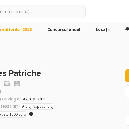
a editorilor 2026
Concursul anual
Locaţii
es Patriche
f
în catalog de
4 ani și 9 luni
asează din
Cluj-Napoca, Cluj
Peste 1500 euro