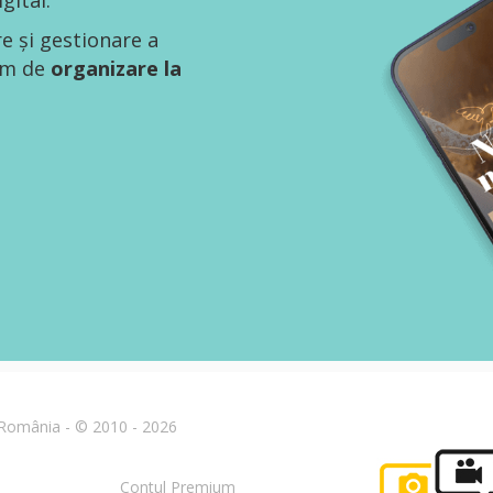
gital.
re și gestionare a
tem de
organizare la
n România - © 2010 - 2026
Contul Premium