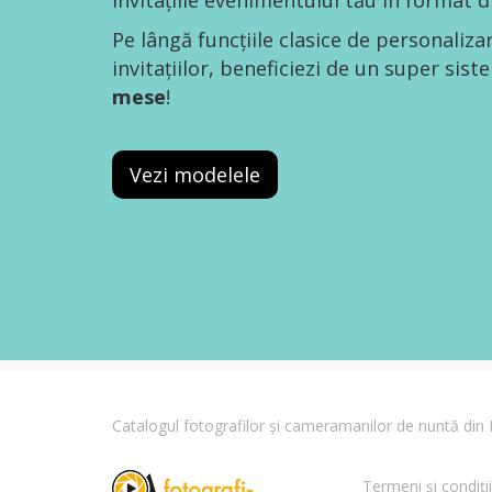
invitațiile evenimentului tău în format di
Pe lângă funcțiile clasice de personaliza
invitațiilor, beneficiezi de un super sis
mese
!
Vezi modelele
Catalogul fotografilor și cameramanilor de nuntă di
Termeni și condiții