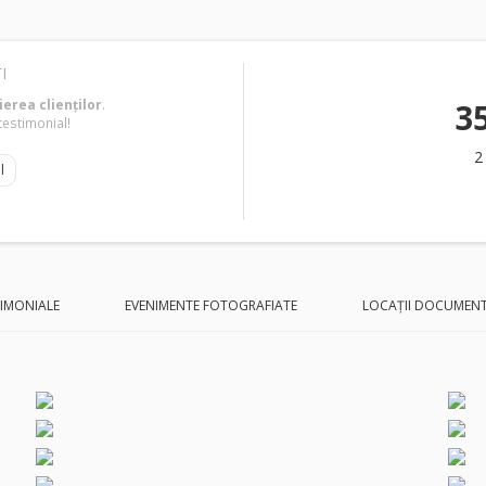
I
erea clienților
.
3
testimonial!
2
l
TIMONIALE
EVENIMENTE FOTOGRAFIATE
LOCAȚII DOCUMEN