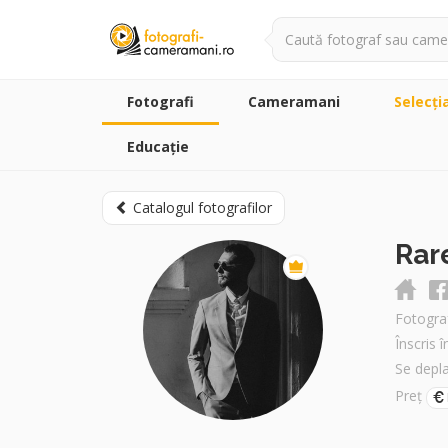
Fotografi
Cameramani
Selecţi
Educație
Catalogul fotografilor
Rar
Fotogra
Înscris 
Se depl
Preț