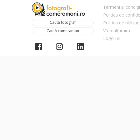
Termeni și condiții
Politica de confide
Caută fotograf
Politica de utiliza
Vă mulțumim
Caută cameraman
Logo-uri