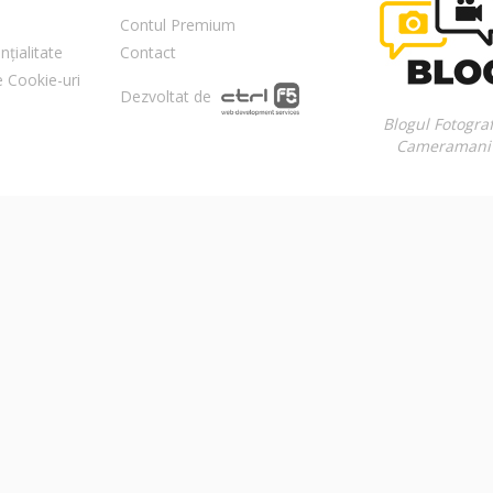
Contul Premium
nțialitate
Contact
re Cookie-uri
Dezvoltat de
Blogul Fotograf
Cameramani