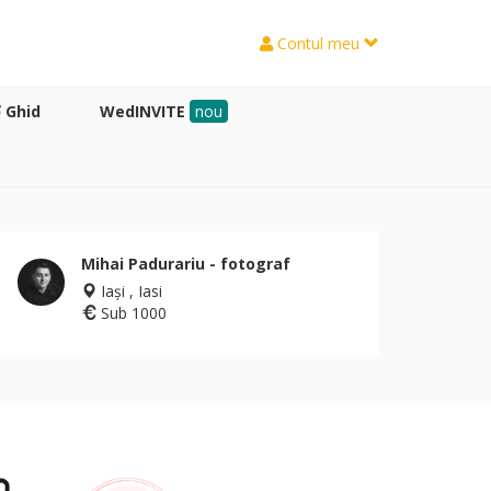
Contul meu
Ghid
WedINVITE
nou
Mihai Padurariu - fotograf
Iași , Iasi
Sub 1000