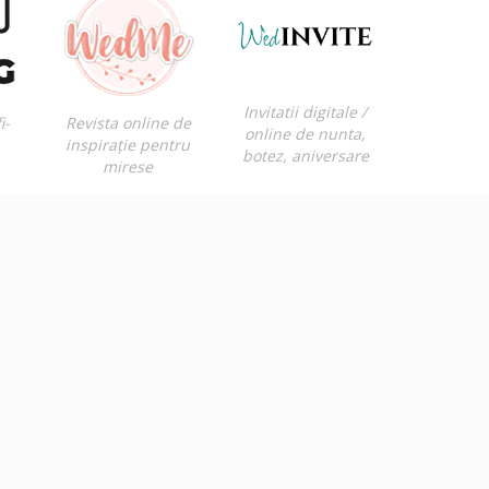
Invitatii digitale /
i-
Revista online de
online de nunta,
inspirație pentru
botez, aniversare
mirese