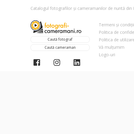
Catalogul fotografilor și cameramanilor de nuntă di
Termeni și condiții
Politica de confide
Caută fotograf
Politica de utiliza
Vă mulțumim
Caută cameraman
Logo-uri