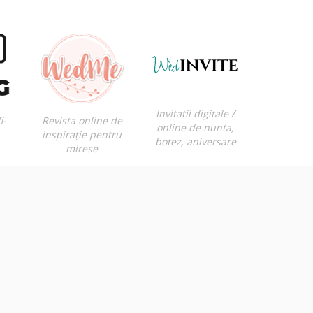
Invitatii digitale /
i-
Revista online de
online de nunta,
inspirație pentru
botez, aniversare
mirese