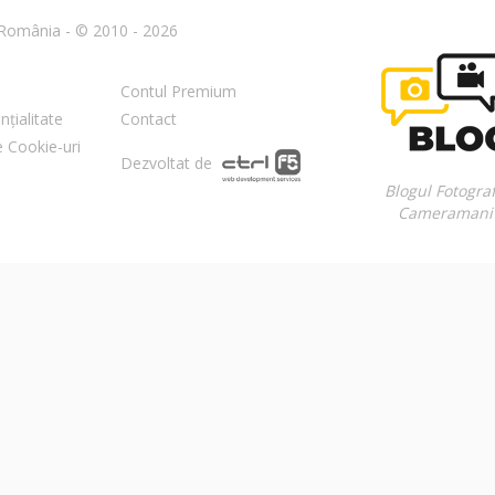
n România - © 2010 - 2026
Contul Premium
nțialitate
Contact
re Cookie-uri
Dezvoltat de
Blogul Fotograf
Cameramani