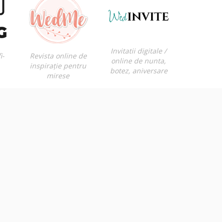
Invitatii digitale /
i-
Revista online de
online de nunta,
inspirație pentru
botez, aniversare
mirese