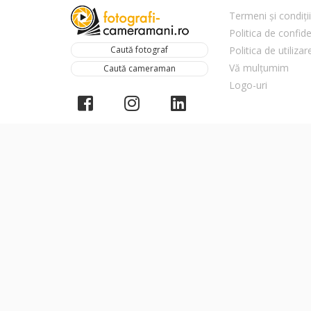
Termeni și condiții
Politica de confide
Caută fotograf
Politica de utiliza
Vă mulțumim
Caută cameraman
Logo-uri