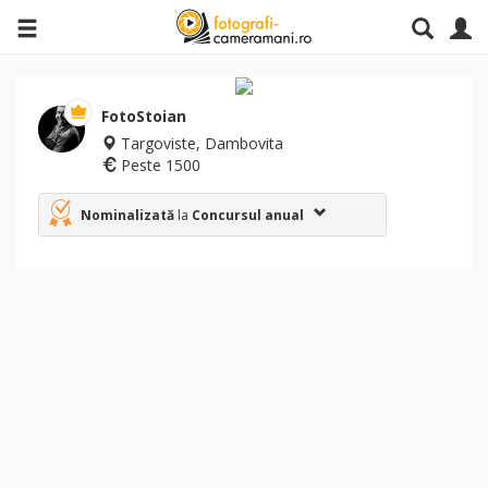
FotoStoian
Targoviste, Dambovita
Peste 1500
Nominalizată
la
Concursul anual