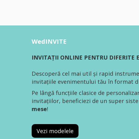
WedINVITE
INVITAȚII ONLINE PENTRU DIFERITE
Descoperă cel mai util și rapid instrume
invitațiile evenimentului tău în format di
Pe lângă funcțiile clasice de personaliza
invitațiilor, beneficiezi de un super sis
mese
!
Vezi modelele