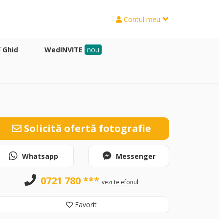
Contul meu
Ghid
WedINVITE
nou
Solicită ofertă fotografie
Whatsapp
Messenger
0721 780 ***
vezi telefonul
Favorit