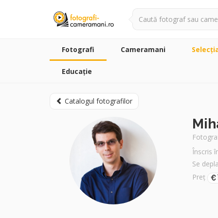
Fotografi
Cameramani
Selecţi
Educație
Catalogul fotografilor
Mih
Fotograf
Înscris 
Se depl
Preț