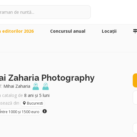
a editorilor 2026
Concursul anual
Locaţii
ai Zaharia Photography
:
Mihai Zaharia
în catalog de
8 ani și 5 luni
asează din
Bucuresti
Între 1000 și 1500 euro