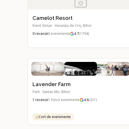
Camelot Resort
Event Venue
·
Husasău de Criş, Bihor
0
recenzii
6
evenimente
4.7
(
1794
)
+
2
Lavender Farm
Park
·
Santau Mic, Bihor
1
recenzii
1
foto
3
evenimente
4.6
(
321
)
Cort de evenimente