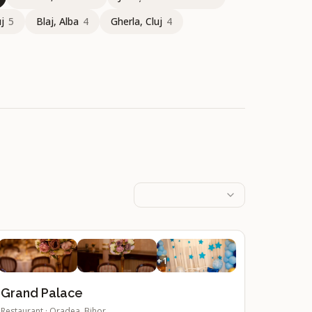
uj
5
Blaj, Alba
4
Gherla, Cluj
4
+
1
Grand Palace
Restaurant
·
Oradea, Bihor