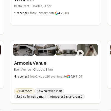
Restaurant
·
Oradea, Bihor
1
recenzii
1
foto
1
evenimente
4.7
(
600
)
+
3
Armonia Venue
Event Venue
·
Oradea, Bihor
4
recenzii
2
foto
2
video
20
evenimente
4.6
(
1151
)
Ballroom
Sală cu tavan înalt
Sală cu ferestre mari
Atmosferă grandioasă