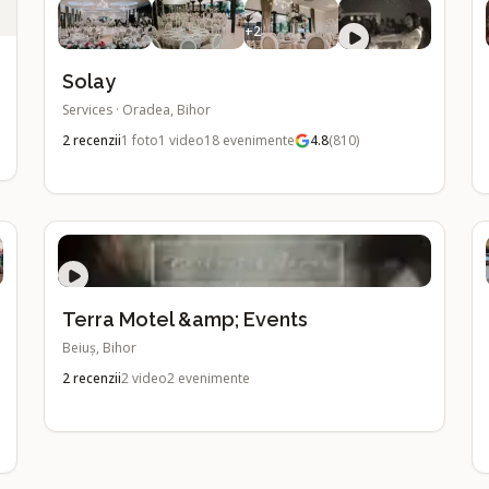
+
2
Solay
Services
·
Oradea, Bihor
2
recenzii
1
foto
1
video
18
evenimente
4.8
(
810
)
Terra Motel &amp; Events
Beiuș, Bihor
2
recenzii
2
video
2
evenimente