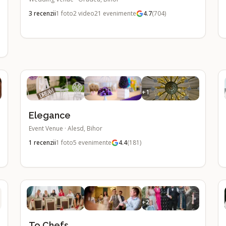
3
recenzii
1
foto
2
video
21
evenimente
4.7
(
704
)
+
1
Elegance
Event Venue
·
Alesd, Bihor
1
recenzii
1
foto
5
evenimente
4.4
(
181
)
+
2
To Chefs