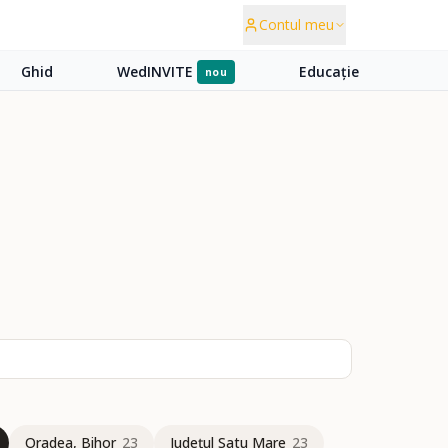
Contul meu
Ghid
WedINVITE
Educație
nou
Oradea, Bihor
23
Județul Satu Mare
23