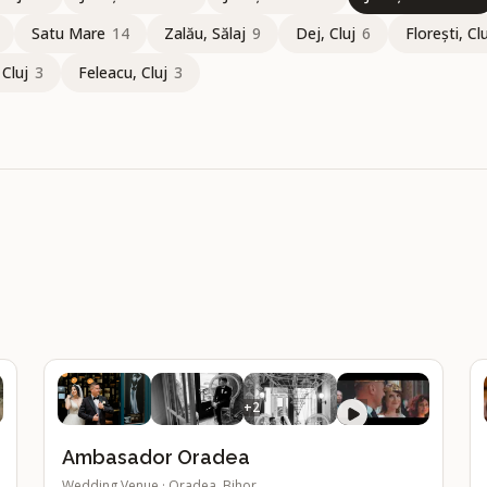
Satu Mare
14
Zalău, Sălaj
9
Dej, Cluj
6
Florești, Cl
 Cluj
3
Feleacu, Cluj
3
+
2
randioasă
Sală cu tavan înalt
Fundal foto exterior
Lac sau iaz
1
1
1
1
Ambasador Oradea
Wedding Venue
·
Oradea, Bihor