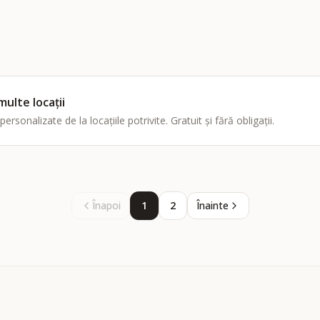
multe locații
sonalizate de la locațiile potrivite. Gratuit și fără obligații.
Înapoi
1
2
Înainte