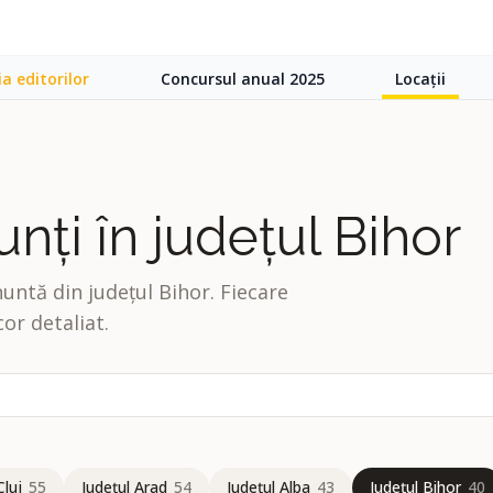
ia editorilor
Concursul anual 2025
Locații
unți în județul Bihor
nuntă din județul Bihor. Fiecare
cor detaliat.
Cluj
55
Județul Arad
54
Județul Alba
43
Județul Bihor
40