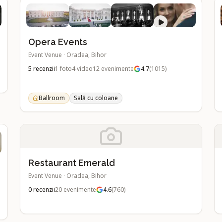
+
2
Opera Events
Event Venue
·
Oradea, Bihor
5
recenzii
1
foto
4
video
12
evenimente
4.7
(
1015
)
Ballroom
Sală cu coloane
Restaurant Emerald
Event Venue
·
Oradea, Bihor
0
recenzii
20
evenimente
4.6
(
760
)