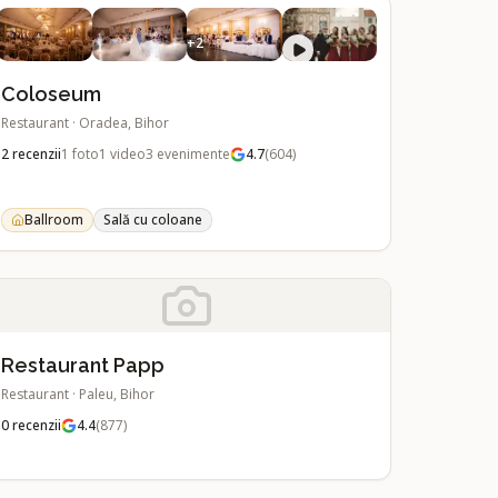
+
2
Coloseum
Restaurant
·
Oradea, Bihor
2
recenzii
1
foto
1
video
3
evenimente
4.7
(
604
)
Ballroom
Sală cu coloane
Restaurant Papp
Restaurant
·
Paleu, Bihor
0
recenzii
4.4
(
877
)