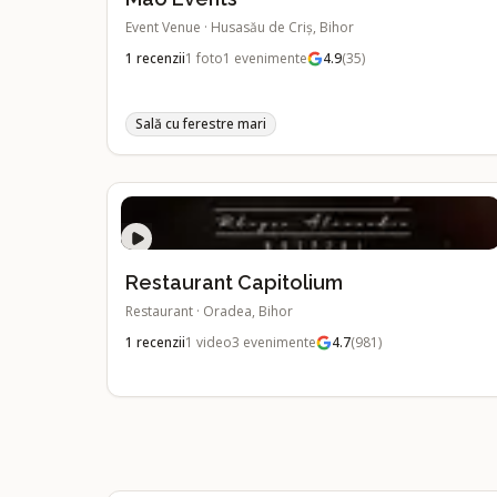
Event Venue
·
Husasău de Criş, Bihor
1
recenzii
1
foto
1
evenimente
4.9
(
35
)
Sală cu ferestre mari
Restaurant Capitolium
Restaurant
·
Oradea, Bihor
1
recenzii
1
video
3
evenimente
4.7
(
981
)