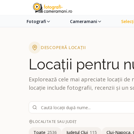
Fotografi
Cameramani
Selecț
DESCOPERĂ LOCAȚII
Locații pentru n
Explorează cele mai apreciate locații de 
locație include fotografii, recenzii și un s
LOCALITATE SAU JUDEȚ
Toate
2536
Județul Cluj
115
Cluj-Napoca, 