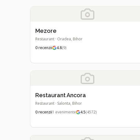
Mezore
Restaurant
·
Oradea, Bihor
0
recenzii
4.8
(
9
)
Restaurant Ancora
Restaurant
·
Salonta, Bihor
0
recenzii
1
evenimente
4.5
(
4572
)