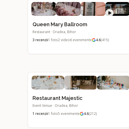
Queen Mary Ballroom
Restaurant
·
Oradea, Bihor
3
recenzii
1
foto
2
video
6
evenimente
4.6
(
415
)
+
2
Restaurant Majestic
Event Venue
·
Oradea, Bihor
1
recenzii
1
foto
5
evenimente
4.6
(
212
)