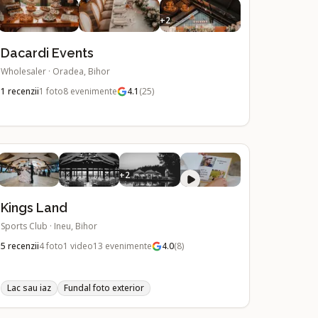
+
2
Dacardi Events
Wholesaler
·
Oradea, Bihor
1
recenzii
1
foto
8
evenimente
4.1
(
25
)
+
2
Kings Land
Sports Club
·
Ineu, Bihor
5
recenzii
4
foto
1
video
13
evenimente
4.0
(
8
)
Lac sau iaz
Fundal foto exterior