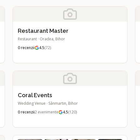
Restaurant Master
Restaurant
·
Oradea, Bihor
0
recenzii
4.5
(
72
)
Coral Events
Wedding Venue
·
Sânmartin, Bihor
0
recenzii
2
evenimente
4.5
(
120
)