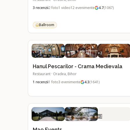
–
invitați
3
recenzii
2
foto
1
video
12
evenimente
4.7
(
1067
)
Ballroom
+
2
Hanul Pescarilor - Crama Medievala
Restaurant
·
Oradea, Bihor
1
recenzii
1
foto
3
evenimente
4.3
(
1641
)
+
2
Mao Events