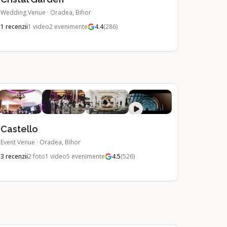
Wedding Venue
·
Oradea, Bihor
1
recenzii
1
video
2
evenimente
4.4
(
286
)
+
2
Castello
Event Venue
·
Oradea, Bihor
3
recenzii
2
foto
1
video
5
evenimente
4.5
(
526
)