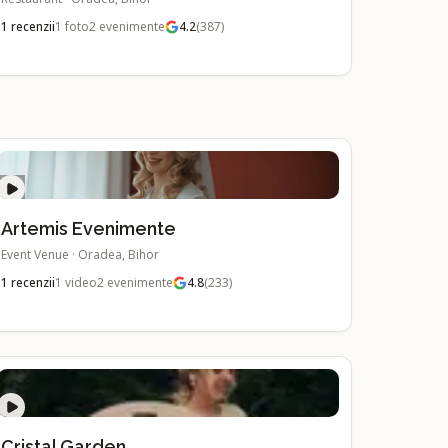
1
recenzii
1
foto
2
evenimente
4.2
(
387
)
Artemis Evenimente
Event Venue
·
Oradea, Bihor
1
recenzii
1
video
2
evenimente
4.8
(
233
)
Cristal Garden