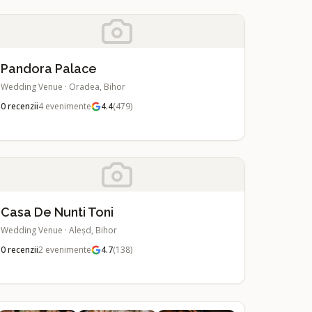
Pandora Palace
Wedding Venue
·
Oradea, Bihor
0
recenzii
4
evenimente
4.4
(
479
)
Casa De Nunti Toni
Wedding Venue
·
Aleșd, Bihor
0
recenzii
2
evenimente
4.7
(
138
)