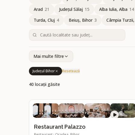
Arad
21
Județul Sălaj
15
Alba Iulia, Alba
14
Turda, Cluj
4
Beiuș, Bihor
3
Câmpia Turzii,
Mai multe filtre
TIP LOCAȚIE
Județul Bihor
Resetează
40
locații găsite
Ballroom
Cort de evenimente
4
locații
1
locație
PREFERINȚE
+
2
Sală cu coloane
Sală cu ferestre mari
Atmosferă g
2
2
Restaurant Palazzo
CAPACITATE
Restaurant
·
Oradea, Bihor