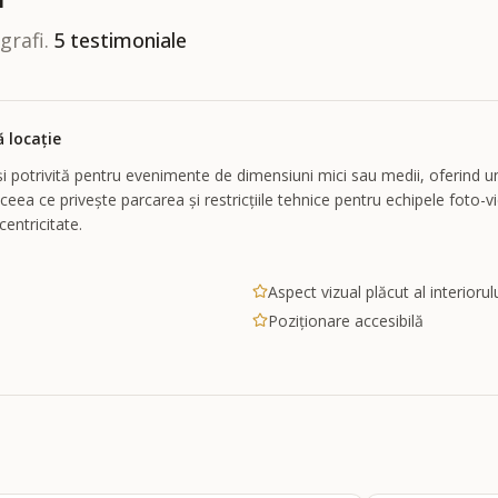
grafi.
5
testimoniale
ă locație
i potrivită pentru evenimente de dimensiuni mici sau medii, oferind un
în ceea ce privește parcarea și restricțiile tehnice pentru echipele foto-
entricitate.
Aspect vizual plăcut al interiorul
Poziționare accesibilă